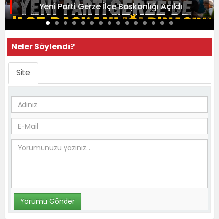
Yeni Parti Gerze İlçe Başkanlığı Açıldı
Neler Söylendi?
Site