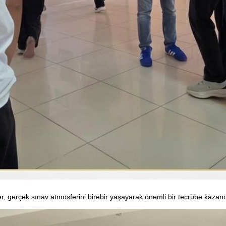
er, gerçek sınav atmosferini birebir yaşayarak önemli bir tecrübe kazand