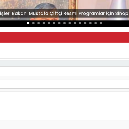
çişleri Bakanı Mustafa Çiftçi Resmi Programlar İçin Sinop