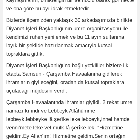
kaynaşmanın, birlikteliğin bir sembolü olarak görmekte
ve ona göre bu ayı idrak etmektedir.
Bizlerde ilçemizden yaklaşık 30 arkadaşımızla birlikte
Diyanet İşleri Başkanlığı’nın umre organizasyonu ile
kendimizi ruhen yenilemek ve bu 11 ayın sultanına
layık bir şekilde hazırlanmak amacıyla kutsal
topraklara gittik.
Diyanet İşleri Başkanlığı’na bağlı yetkililer bizlere ilk
etapta Samsun - Çarşamba Havaalanına gidilerek
ihramların giyileceğini, oradan da kutsal topraklara
uçulacağı müjdesini verdi.
Çarşamba Havaalanında ihramlar giyildi, 2 rekat umre
namazı kılındı ve Lebbeyk Allâhümme
lebbeyk,lebbeyke lâ şerîke leke lebbeyk,innel hamde
venni’mete leke vel mülk,lâ şerîke lek. “Hizmetine
geldim.Ey Allah’ım! Hizmetine geldim.Senin ortağın