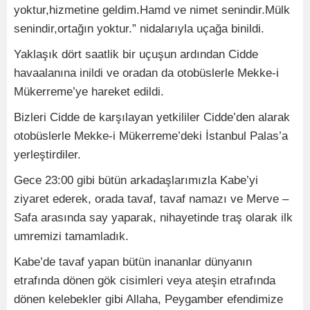
yoktur,hizmetine geldim.Hamd ve nimet senindir.Mülk
senindir,ortağın yoktur.” nidalarıyla uçağa binildi.
Yaklaşık dört saatlik bir uçuşun ardından Cidde
havaalanına inildi ve oradan da otobüslerle Mekke-i
Mükerreme’ye hareket edildi.
Bizleri Cidde de karşılayan yetkililer Cidde’den alarak
otobüslerle Mekke-i Mükerreme’deki İstanbul Palas’a
yerleştirdiler.
Gece 23:00 gibi bütün arkadaşlarımızla Kabe’yi
ziyaret ederek, orada tavaf, tavaf namazı ve Merve –
Safa arasında say yaparak, nihayetinde traş olarak ilk
umremizi tamamladık.
Kabe’de tavaf yapan bütün inananlar dünyanın
etrafında dönen gök cisimleri veya ateşin etrafında
dönen kelebekler gibi Allaha, Peygamber efendimize