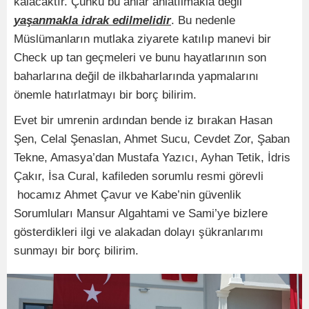
kalacaktır. Çünkü bu anlar anlatılmakla değil
yaşanmakla idrak edilmelidir
. Bu nedenle
Müslümanların mutlaka ziyarete katılıp manevi bir
Check up tan geçmeleri ve bunu hayatlarının son
baharlarına değil de ilkbaharlarında yapmalarını
önemle hatırlatmayı bir borç bilirim.
Evet bir umrenin ardından bende iz bırakan Hasan
Şen, Celal Şenaslan, Ahmet Sucu, Cevdet Zor, Şaban
Tekne, Amasya’dan Mustafa Yazıcı, Ayhan Tetik, İdris
Çakır, İsa Cural, kafileden sorumlu resmi görevli
hocamız Ahmet Çavur ve Kabe’nin güvenlik
Sorumluları Mansur Algahtami ve Sami’ye bizlere
gösterdikleri ilgi ve alakadan dolayı şükranlarımı
sunmayı bir borç bilirim.