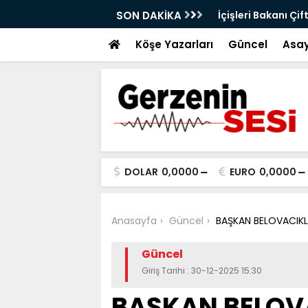
ustos Ayı Toplantısı Gerçekleştirildi: Sıfır
SON DAKİKA
İçişleri Bakanı Çif
eçti
Köşe Yazarları
Güncel
Asay
DOLAR
0,0000
EURO
0,0000
Anasayfa
Güncel
BAŞKAN BELOVACIKLI
Güncel
Giriş Tarihi : 30-12-2025 15:30
BAŞKAN BELOVA