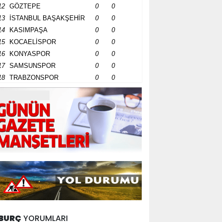
12
GÖZTEPE
0
0
13
İSTANBUL BAŞAKŞEHİR
0
0
14
KASIMPAŞA
0
0
15
KOCAELİSPOR
0
0
16
KONYASPOR
0
0
17
SAMSUNSPOR
0
0
18
TRABZONSPOR
0
0
BURÇ
YORUMLARI