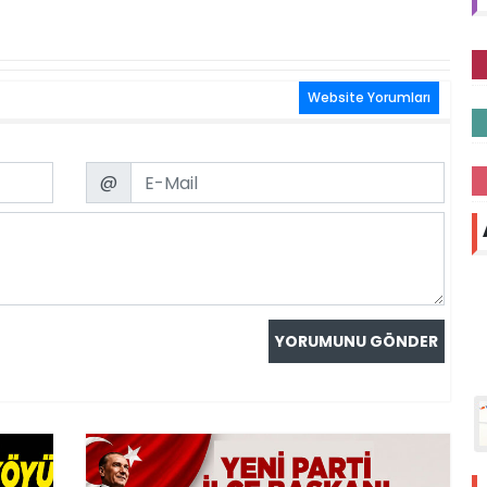
Website Yorumları
Email
@