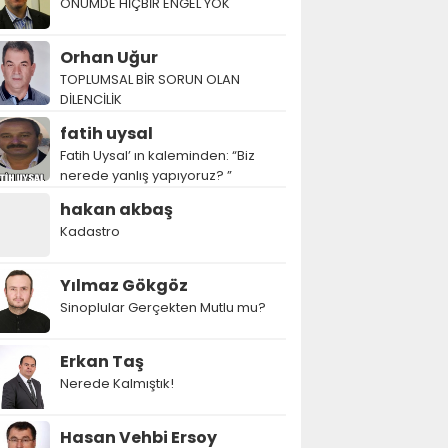
ÖNÜMDE HİÇBİR ENGEL YOK
Orhan Uğur
TOPLUMSAL BİR SORUN OLAN
DİLENCİLİK
fatih uysal
Fatih Uysal’ ın kaleminden: “Biz
nerede yanlış yapıyoruz? ”
hakan akbaş
Kadastro
Yılmaz Gökgöz
Sinoplular Gerçekten Mutlu mu?
Erkan Taş
Nerede Kalmıştık!
Hasan Vehbi Ersoy