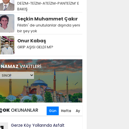
DEİZM-TEİZM-ATEİZM-PANTEİZM’ E
BAKIŞ
Seçkin Muhammet Çakır
Filistin' de unutulanlar dışında yeni
bir şey yok
Onur Kabaş
GRİP AŞISI GELDİ Mİ?
NAMAZ
VAKİTLERİ
ÇOK
OKUNANLAR
Gün
Hafta
Ay
Gerze Köy Yollarında Asfalt