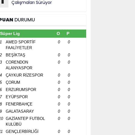
1
Çalışmaları Sürüyor
PUAN
DURUMU
Süper Lig
O
P
1
AMED SPORTİF
0
0
FAALİYETLER
2
BEŞİKTAŞ
0
0
3
CORENDON
0
0
ALANYASPOR
4
ÇAYKUR RİZESPOR
0
0
5
ÇORUM
0
0
6
ERZURUMSPOR
0
0
7
EYÜPSPOR
0
0
8
FENERBAHÇE
0
0
9
GALATASARAY
0
0
10
GAZİANTEP FUTBOL
0
0
KULÜBÜ
11
GENÇLERBİRLİĞİ
0
0