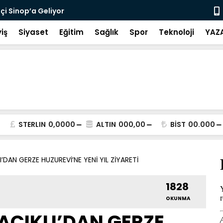
tçi Sinop’a Geliyor
Gerze Ruhum
iş
Siyaset
Eğitim
Sağlık
Spor
Teknoloji
YAZ
STERLIN
0,0000
ALTIN
000,00
BİST
00.000
’DAN GERZE HUZUREVİ’NE YENİ YIL ZİYARETİ
1828
OKUNMA
CIKLI’DAN GERZE