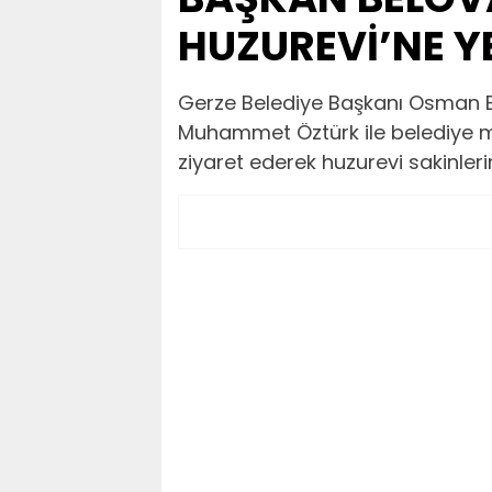
HUZUREVİ’NE YE
Gerze Belediye Başkanı Osman Be
Muhammet Öztürk ile belediye mec
ziyaret ederek huzurevi sakinlerin