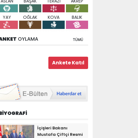
ASLAN
BAŞAK
TERAZİ
AKREP
YAY
OĞLAK
KOVA
BALIK
ANKET
OYLAMA
TÜMÜ
BİYOGRAFİ
İçişleri Bakanı
Mustafa Çiftçi Resmi