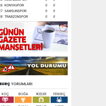
16
KONYASPOR
0
0
17
SAMSUNSPOR
0
0
18
TRABZONSPOR
0
0
BURÇ
YORUMLARI
KOÇ
BOĞA
İKİZLER
YENGEÇ