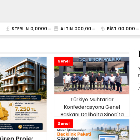
STERLIN
0,0000
ALTIN
000,00
BİST
00.000
Genel
Türkiye Muhtarlar
Konfederasyonu Genel
Başkanı Delibalta Sinop'ta
Genel
üren Proje: