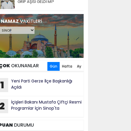
GRİP AŞISI GELDİ Mİ?
NAMAZ
VAKİTLERİ
ÇOK
OKUNANLAR
Gün
Hafta
Ay
Yeni Parti Gerze İlçe Başkanlığı
1
Açıldı
İçişleri Bakanı Mustafa Çiftçi Resmi
2
Programlar İçin Sinop'ta
PUAN
DURUMU