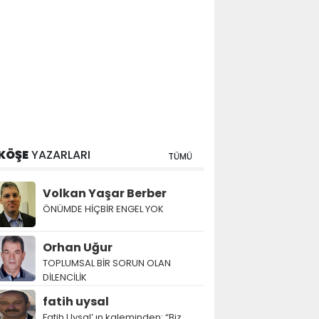
KÖŞE
YAZARLARI
TÜMÜ
Volkan Yaşar Berber
ÖNÜMDE HİÇBİR ENGEL YOK
Orhan Uğur
TOPLUMSAL BİR SORUN OLAN
DİLENCİLİK
fatih uysal
Fatih Uysal’ ın kaleminden: “Biz