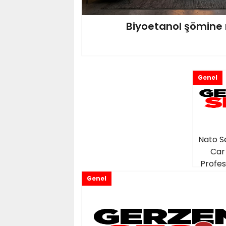
Biyoetanol şömine 
Genel
Nato S
Car 
Profes
Genel