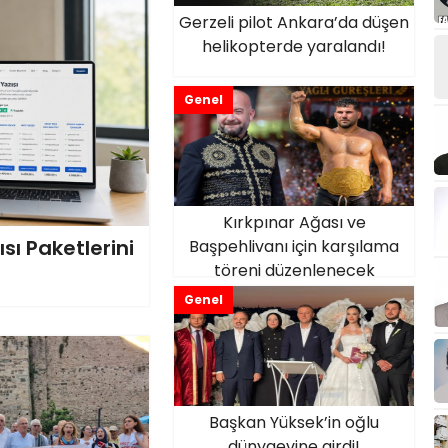
Gerzeli pilot Ankara’da düşen
helikopterde yaralandı!
Genel
Kırkpınar Ağası ve
sı Paketlerini
Başpehlivanı için karşılama
töreni düzenlenecek
Genel
Başkan Yüksek’in oğlu
dünyaevine girdi!