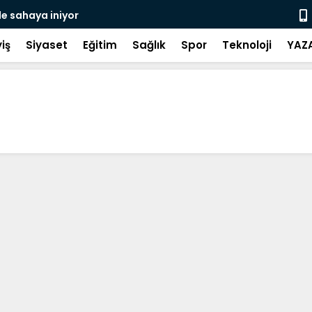
de sahaya iniyor
Gerze Beledi
Atık Projes
iş
Siyaset
Eğitim
Sağlık
Spor
Teknoloji
YAZ