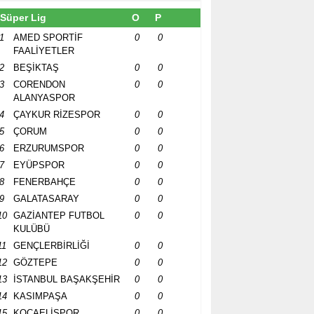
Süper Lig
O
P
1
AMED SPORTİF
0
0
FAALİYETLER
2
BEŞİKTAŞ
0
0
3
CORENDON
0
0
ALANYASPOR
4
ÇAYKUR RİZESPOR
0
0
5
ÇORUM
0
0
6
ERZURUMSPOR
0
0
7
EYÜPSPOR
0
0
8
FENERBAHÇE
0
0
9
GALATASARAY
0
0
10
GAZİANTEP FUTBOL
0
0
KULÜBÜ
11
GENÇLERBİRLİĞİ
0
0
12
GÖZTEPE
0
0
13
İSTANBUL BAŞAKŞEHİR
0
0
14
KASIMPAŞA
0
0
15
KOCAELİSPOR
0
0