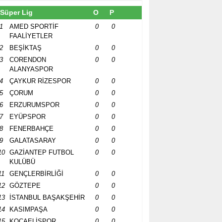
Süper Lig
O
P
1
AMED SPORTİF
0
0
FAALİYETLER
2
BEŞİKTAŞ
0
0
3
CORENDON
0
0
ALANYASPOR
4
ÇAYKUR RİZESPOR
0
0
5
ÇORUM
0
0
6
ERZURUMSPOR
0
0
7
EYÜPSPOR
0
0
8
FENERBAHÇE
0
0
9
GALATASARAY
0
0
10
GAZİANTEP FUTBOL
0
0
KULÜBÜ
11
GENÇLERBİRLİĞİ
0
0
12
GÖZTEPE
0
0
13
İSTANBUL BAŞAKŞEHİR
0
0
14
KASIMPAŞA
0
0
15
KOCAELİSPOR
0
0