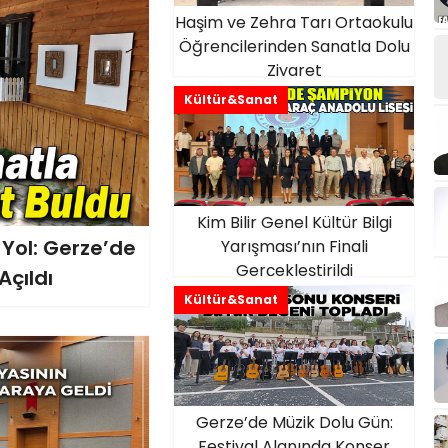
Haşim ve Zehra Tarı Ortaokulu
Öğrencilerinden Sanatla Dolu
Ziyaret
Kültür&Sanat
Kim Bilir Genel Kültür Bilgi
Yol: Gerze’de
Yarışması’nın Finali
Gerçekleştirildi
Açıldı
Kültür&Sanat
Gerze’de Müzik Dolu Gün:
Festival Alanında Konser