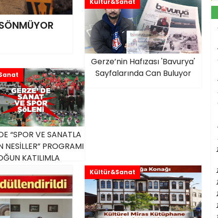
Kültür&Sanat
I SÖNMÜYOR
Gerze’nin Hafızası 'Bavurya'
Sayfalarında Can Buluyor
Sanat
DE “SPOR VE SANATLA
 NESİLLER” PROGRAMI
OĞUN KATILIMLA
GERÇEKLEŞTİ
Kültür&Sanat