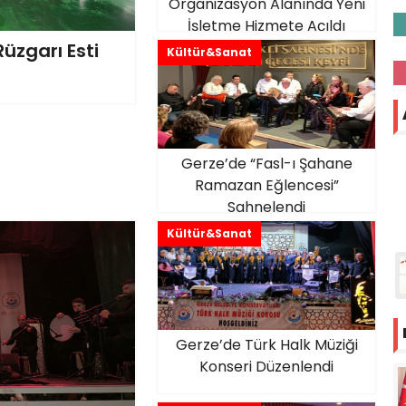
Organizasyon Alanında Yeni
İşletme Hizmete Açıldı
üzgarı Esti
Kültür&Sanat
Gerze’de “Fasl-ı Şahane
Ramazan Eğlencesi”
Sahnelendi
Kültür&Sanat
Gerze’de Türk Halk Müziği
Konseri Düzenlendi