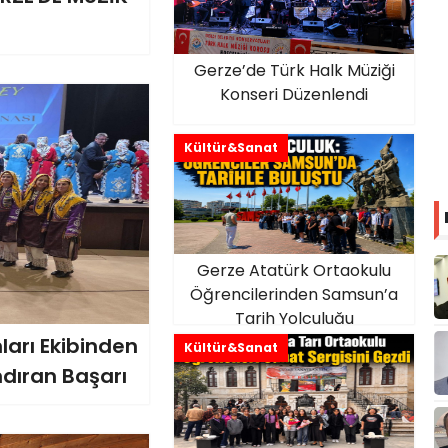
Gerze’de Türk Halk Müziği
Konseri Düzenlendi
Kültür&Sanat
Gerze Atatürk Ortaokulu
Öğrencilerinden Samsun’a
Tarih Yolculuğu
ları Ekibinden
Kültür&Sanat
ndıran Başarı