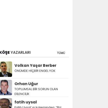
KÖŞE
YAZARLARI
TÜMÜ
Volkan Yaşar Berber
ÖNÜMDE HİÇBİR ENGEL YOK
Orhan Uğur
TOPLUMSAL BİR SORUN OLAN
DİLENCİLİK
fatih uysal
Fatih Uysal’ ın kaleminden: “Biz