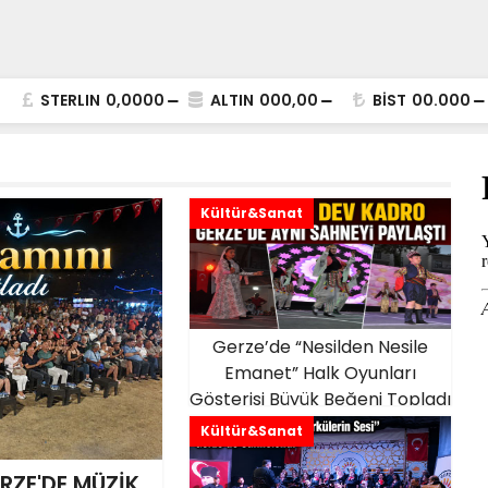
STERLIN
0,0000
ALTIN
000,00
BİST
00.000
Kültür&Sanat
Gerze’de “Nesilden Nesile
Emanet” Halk Oyunları
Gösterisi Büyük Beğeni Topladı
Kültür&Sanat
RZE'DE MÜZİK