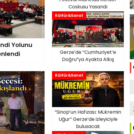
Coşkusu Yaşandı
Kültür&Sanat
ndi Yolunu
Gerze’de “Cumhuriyet’e
enlendi
Doğru”ya Ayakta Alkış
Kültür&Sanat
“Sinop’un Hafızası: Mükremin
Uğur” Gerze’de izleyiciyle
buluşacak