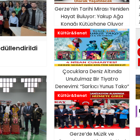
Gerze’nin Tarihi Mirası Yeniden
Hayat Buluyor: Yakup Ağa
Konağı Kütüphane Oluyor
Kültür&Sanat
düllendirildi
Çocuklara Deniz Altında
Unutulmaz Bir Tiyatro
Deneyimi: “Şarkıcı Yunus Tako”
Sahneye Çıkıyor
Kültür&Sanat
Gerze’de Müzik ve