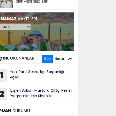
GRİP AŞISI GELDİ Mİ?
NAMAZ
VAKİTLERİ
ÇOK
OKUNANLAR
Gün
Hafta
Ay
Yeni Parti Gerze İlçe Başkanlığı
1
Açıldı
İçişleri Bakanı Mustafa Çiftçi Resmi
2
Programlar İçin Sinop'ta
PUAN
DURUMU