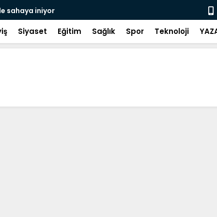
de sahaya iniyor
Gerze Beledi
Atık Projes
iş
Siyaset
Eğitim
Sağlık
Spor
Teknoloji
YAZ