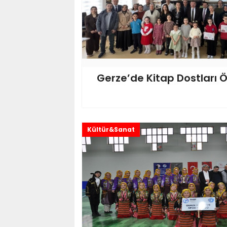
Gerze’de Kitap Dostları Ö
Kültür&Sanat