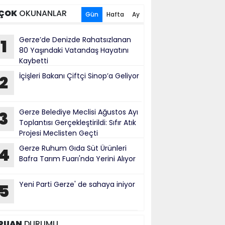
ÇOK
OKUNANLAR
Gün
Hafta
Ay
Gerze’de Denizde Rahatsızlanan
1
80 Yaşındaki Vatandaş Hayatını
Kaybetti
İçişleri Bakanı Çiftçi Sinop’a Geliyor
2
Gerze Belediye Meclisi Ağustos Ayı
3
Toplantısı Gerçekleştirildi: Sıfır Atık
Projesi Meclisten Geçti
Gerze Ruhum Gıda Süt Ürünleri
4
Bafra Tarım Fuarı'nda Yerini Alıyor
Yeni Parti Gerze' de sahaya iniyor
5
PUAN
DURUMU