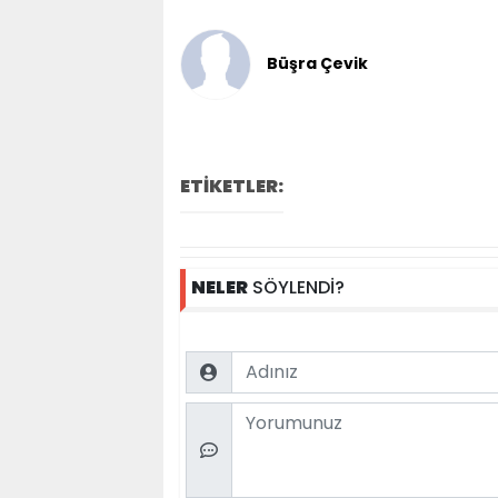
Büşra Çevik
ETİKETLER:
NELER
SÖYLENDİ?
Name
Comment