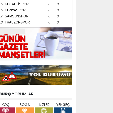
15
KOCAELİSPOR
0
0
16
KONYASPOR
0
0
17
SAMSUNSPOR
0
0
18
TRABZONSPOR
0
0
BURÇ
YORUMLARI
KOÇ
BOĞA
İKİZLER
YENGEÇ