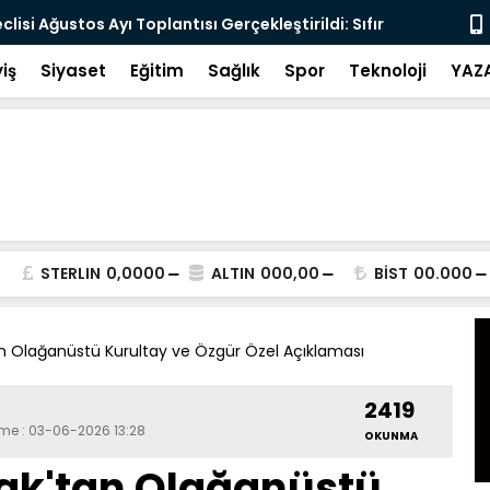
lisi Ağustos Ayı Toplantısı Gerçekleştirildi: Sıfır
İçişleri Bak
sten Geçti
iş
Siyaset
Eğitim
Sağlık
Spor
Teknoloji
YAZ
STERLIN
0,0000
ALTIN
000,00
BİST
00.000
tan Olağanüstü Kurultay ve Özgür Özel Açıklaması
2419
eme : 03-06-2026 13:28
OKUNMA
azak'tan Olağanüstü