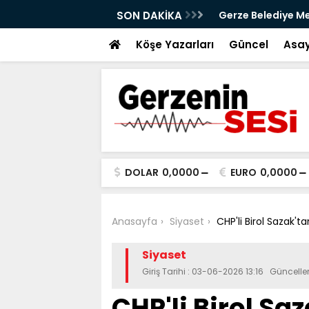
aya iniyor
SON DAKİKA
Gerze Belediye Mec
Atık Projesi Mecli
Köşe Yazarları
Güncel
Asay
DOLAR
0,0000
EURO
0,0000
Anasayfa
Siyaset
CHP'li Birol Sazak'
Siyaset
Giriş Tarihi : 03-06-2026 13:16 Güncell
CHP'li Birol S