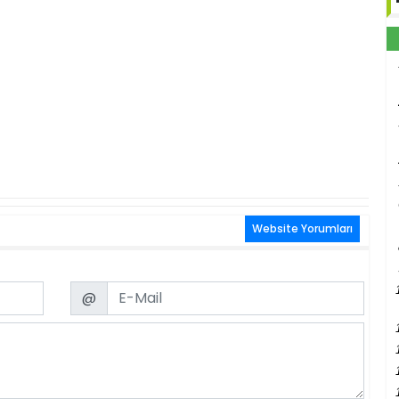
Website Yorumları
Email
@