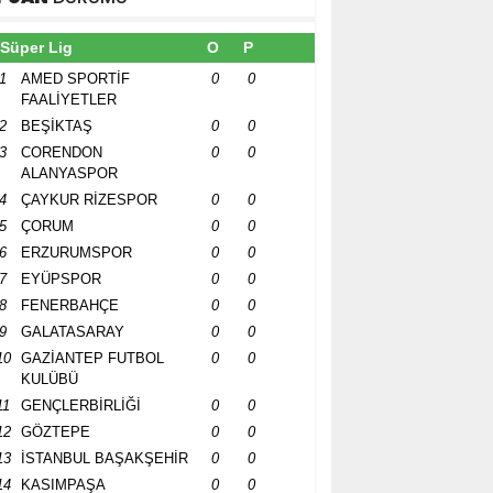
Süper Lig
O
P
1
AMED SPORTİF
0
0
FAALİYETLER
2
BEŞİKTAŞ
0
0
3
CORENDON
0
0
ALANYASPOR
4
ÇAYKUR RİZESPOR
0
0
5
ÇORUM
0
0
6
ERZURUMSPOR
0
0
7
EYÜPSPOR
0
0
8
FENERBAHÇE
0
0
9
GALATASARAY
0
0
10
GAZİANTEP FUTBOL
0
0
KULÜBÜ
11
GENÇLERBİRLİĞİ
0
0
12
GÖZTEPE
0
0
13
İSTANBUL BAŞAKŞEHİR
0
0
14
KASIMPAŞA
0
0