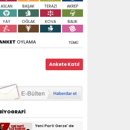
ASLAN
BAŞAK
TERAZİ
AKREP
YAY
OĞLAK
KOVA
BALIK
ANKET
OYLAMA
TÜMÜ
BİYOGRAFİ
Yeni Parti Gerze' de