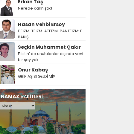
Erkan Taş
Nerede Kalmıştık!
Hasan Vehbi Ersoy
DEİZM-TEİZM-ATEİZM-PANTEİZM’ E
BAKIŞ
Seçkin Muhammet Çakır
Filistin' de unutulanlar dışında yeni
bir şey yok
Onur Kabaş
GRİP AŞISI GELDİ Mİ?
NAMAZ
VAKİTLERİ