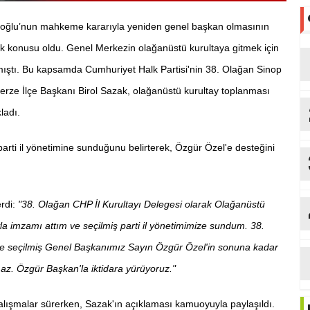
roğlu’nun mahkeme kararıyla yeniden genel başkan olmasının
rak konusu oldu. Genel Merkezin olağanüstü kurultaya gitmek için
mıştı. Bu kapsamda Cumhuriyet Halk Partisi'nin 38. Olağan Sinop
rze İlçe Başkanı Birol Sazak, olağanüstü kurultay toplanması
ladı.
arti il yönetimine sunduğunu belirterek, Özgür Özel'e desteğini
erdi:
"38. Olağan CHP İl Kurultayı Delegesi olarak Olağanüstü
la imzamı attım ve seçilmiş parti il yönetimimize sundum. 38.
de seçilmiş Genel Başkanımız Sayın Özgür Özel'in sonuna kadar
az. Özgür Başkan'la iktidara yürüyoruz."
çalışmalar sürerken, Sazak'ın açıklaması kamuoyuyla paylaşıldı.