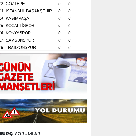
12
GÖZTEPE
0
0
13
İSTANBUL BAŞAKŞEHİR
0
0
14
KASIMPAŞA
0
0
15
KOCAELİSPOR
0
0
16
KONYASPOR
0
0
17
SAMSUNSPOR
0
0
18
TRABZONSPOR
0
0
BURÇ
YORUMLARI