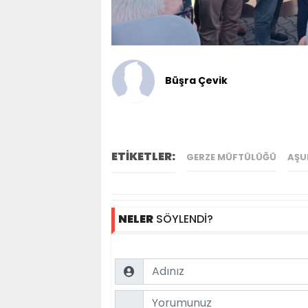
Büşra Çevik
ETİKETLER:
GERZE MÜFTÜLÜĞÜ
AŞU
NELER
SÖYLENDİ?
Name
Comment