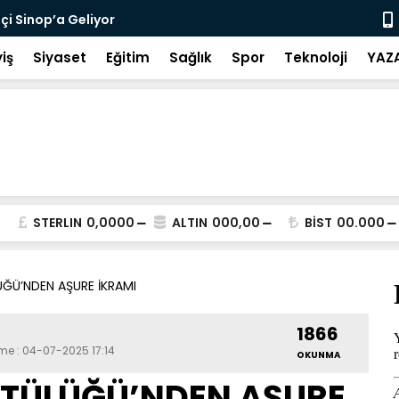
tçi Sinop’a Geliyor
Gerze Ruhum
iş
Siyaset
Eğitim
Sağlık
Spor
Teknoloji
YAZ
STERLIN
0,0000
ALTIN
000,00
BİST
00.000
ÜĞÜ’NDEN AŞURE İKRAMI
1866
eme : 04-07-2025 17:14
OKUNMA
FTÜLÜĞÜ’NDEN AŞURE