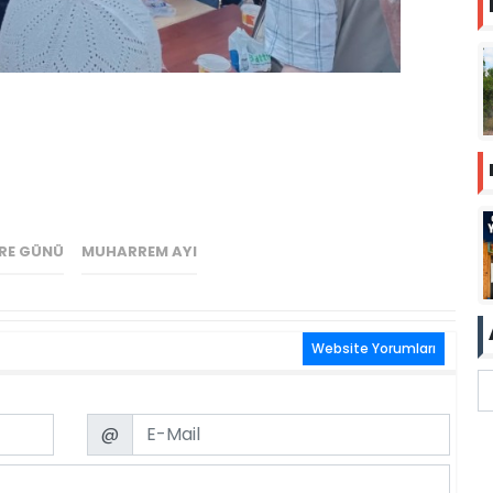
RE GÜNÜ
MUHARREM AYI
Website Yorumları
Email
@