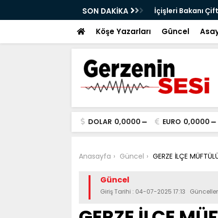
ustos Ayı Toplantısı Gerçekleştirildi: Sıfır
SON DAKİKA
İçişleri Bakanı Çif
eçti
Köşe Yazarları
Güncel
Asay
DOLAR
0,0000
EURO
0,0000
Anasayfa
Güncel
GERZE İLÇE MÜFTÜL
Güncel
Giriş Tarihi : 04-07-2025 17:13 Güncell
GERZE İLÇE MÜ