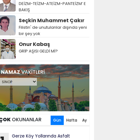
DEİZM-TEİZM-ATEİZM-PANTEİZM’ E
BAKIŞ
Seçkin Muhammet Çakır
Filistin' de unutulanlar dışında yeni
bir şey yok
Onur Kabaş
GRİP AŞISI GELDİ Mİ?
NAMAZ
VAKİTLERİ
ÇOK
OKUNANLAR
Gün
Hafta
Ay
Gerze Köy Yollarında Asfalt