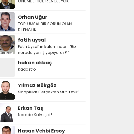
ÖNÜMDE HİÇBİR ENGEL YOK
Orhan Uğur
TOPLUMSAL BİR SORUN OLAN
DİLENCİLİK
fatih uysal
Fatih Uysal’ ın kaleminden: “Biz
nerede yanlış yapıyoruz? ”
hakan akbaş
Kadastro
Yılmaz Gökgöz
Sinoplular Gerçekten Mutlu mu?
Erkan Taş
Nerede Kalmıştık!
Hasan Vehbi Ersoy