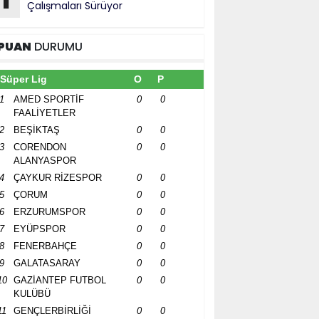
1
Çalışmaları Sürüyor
PUAN
DURUMU
Süper Lig
O
P
1
AMED SPORTİF
0
0
FAALİYETLER
2
BEŞİKTAŞ
0
0
3
CORENDON
0
0
ALANYASPOR
4
ÇAYKUR RİZESPOR
0
0
5
ÇORUM
0
0
6
ERZURUMSPOR
0
0
7
EYÜPSPOR
0
0
8
FENERBAHÇE
0
0
9
GALATASARAY
0
0
10
GAZİANTEP FUTBOL
0
0
KULÜBÜ
11
GENÇLERBİRLİĞİ
0
0