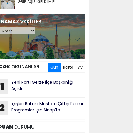
GRİP AŞISI GELDİ Mİ?
NAMAZ
VAKİTLERİ
ÇOK
OKUNANLAR
Gün
Hafta
Ay
Yeni Parti Gerze İlçe Başkanlığı
1
Açıldı
İçişleri Bakanı Mustafa Çiftçi Resmi
2
Programlar İçin Sinop'ta
PUAN
DURUMU