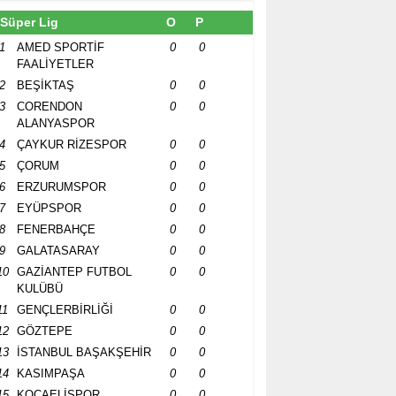
Süper Lig
O
P
1
AMED SPORTİF
0
0
FAALİYETLER
2
BEŞİKTAŞ
0
0
3
CORENDON
0
0
ALANYASPOR
4
ÇAYKUR RİZESPOR
0
0
5
ÇORUM
0
0
6
ERZURUMSPOR
0
0
7
EYÜPSPOR
0
0
8
FENERBAHÇE
0
0
9
GALATASARAY
0
0
10
GAZİANTEP FUTBOL
0
0
KULÜBÜ
11
GENÇLERBİRLİĞİ
0
0
12
GÖZTEPE
0
0
13
İSTANBUL BAŞAKŞEHİR
0
0
14
KASIMPAŞA
0
0
15
KOCAELİSPOR
0
0