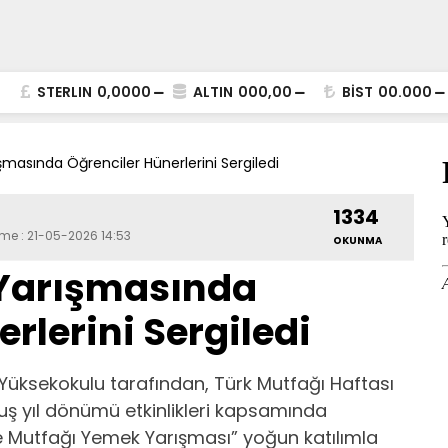
STERLIN
0,0000
ALTIN
000,00
BİST
00.000
masında Öğrenciler Hünerlerini Sergiledi
1334
eme : 21-05-2026 14:53
OKUNMA
 Yarışmasında
rlerini Sergiledi
 Yüksekokulu tarafından, Türk Mutfağı Haftası
uluş yıl dönümü etkinlikleri kapsamında
 Mutfağı Yemek Yarışması” yoğun katılımla