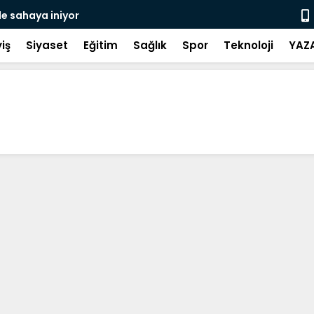
de sahaya iniyor
Gerze Beledi
Atık Projes
iş
Siyaset
Eğitim
Sağlık
Spor
Teknoloji
YAZ