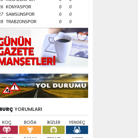
16
KONYASPOR
0
0
17
SAMSUNSPOR
0
0
18
TRABZONSPOR
0
0
BURÇ
YORUMLARI
KOÇ
BOĞA
İKİZLER
YENGEÇ