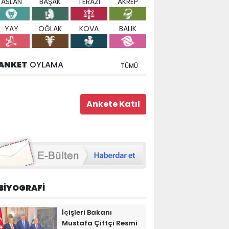
ASLAN
BAŞAK
TERAZİ
AKREP
YAY
OĞLAK
KOVA
BALIK
ANKET
OYLAMA
TÜMÜ
BİYOGRAFİ
İçişleri Bakanı
Mustafa Çiftçi Resmi