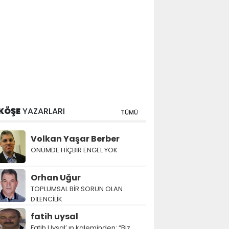
KÖŞE
YAZARLARI
TÜMÜ
Volkan Yaşar Berber
ÖNÜMDE HİÇBİR ENGEL YOK
Orhan Uğur
TOPLUMSAL BİR SORUN OLAN
DİLENCİLİK
fatih uysal
Fatih Uysal’ ın kaleminden: “Biz