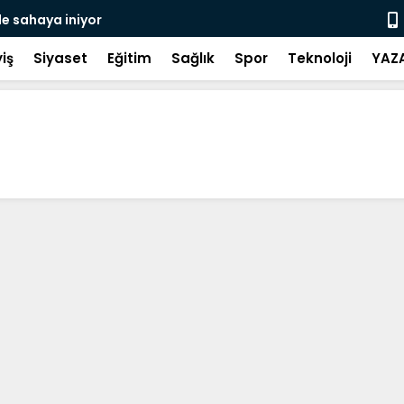
de sahaya iniyor
Gerze Beledi
Atık Projes
iş
Siyaset
Eğitim
Sağlık
Spor
Teknoloji
YAZ