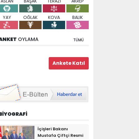
ASLAN
BAŞAK
TERAZİ
AKREP
YAY
OĞLAK
KOVA
BALIK
ANKET
OYLAMA
TÜMÜ
BİYOGRAFİ
İçişleri Bakanı
Mustafa Çiftçi Resmi