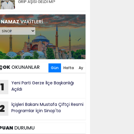
GRİP AŞISI GELDİ Mİ?
NAMAZ
VAKİTLERİ
ÇOK
OKUNANLAR
Gün
Hafta
Ay
Yeni Parti Gerze İlçe Başkanlığı
1
Açıldı
İçişleri Bakanı Mustafa Çiftçi Resmi
2
Programlar İçin Sinop'ta
PUAN
DURUMU