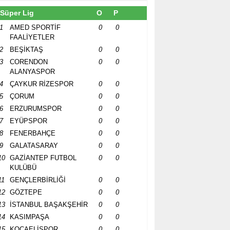
Süper Lig
O
P
1
AMED SPORTİF
0
0
FAALİYETLER
2
BEŞİKTAŞ
0
0
3
CORENDON
0
0
ALANYASPOR
4
ÇAYKUR RİZESPOR
0
0
5
ÇORUM
0
0
6
ERZURUMSPOR
0
0
7
EYÜPSPOR
0
0
8
FENERBAHÇE
0
0
9
GALATASARAY
0
0
10
GAZİANTEP FUTBOL
0
0
KULÜBÜ
11
GENÇLERBİRLİĞİ
0
0
12
GÖZTEPE
0
0
13
İSTANBUL BAŞAKŞEHİR
0
0
14
KASIMPAŞA
0
0
15
KOCAELİSPOR
0
0