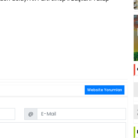
Website Yorumları
Email
@