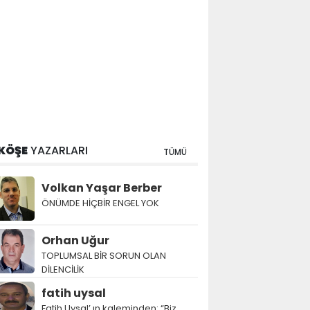
KÖŞE
YAZARLARI
TÜMÜ
Volkan Yaşar Berber
ÖNÜMDE HİÇBİR ENGEL YOK
Orhan Uğur
TOPLUMSAL BİR SORUN OLAN
DİLENCİLİK
fatih uysal
Fatih Uysal’ ın kaleminden: “Biz