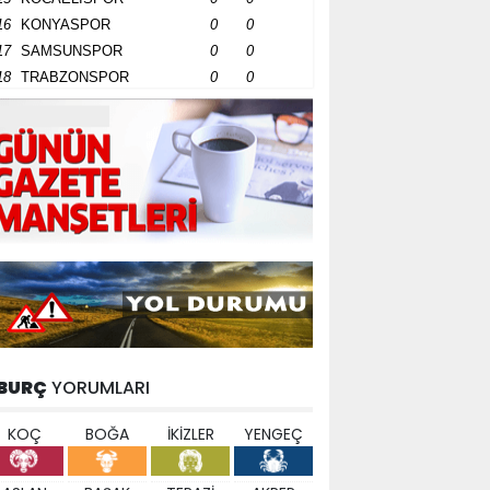
16
KONYASPOR
0
0
17
SAMSUNSPOR
0
0
18
TRABZONSPOR
0
0
BURÇ
YORUMLARI
KOÇ
BOĞA
İKİZLER
YENGEÇ