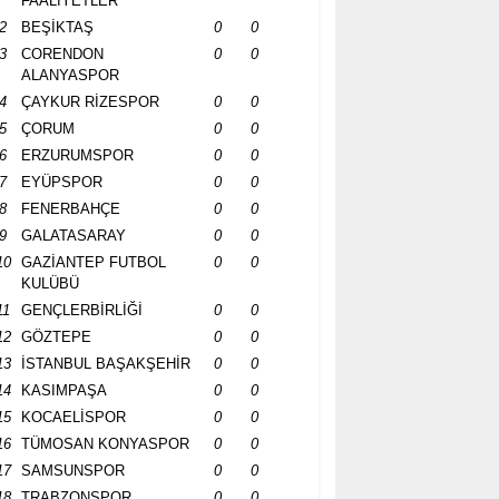
FAALİYETLER
2
BEŞİKTAŞ
0
0
3
CORENDON
0
0
ALANYASPOR
4
ÇAYKUR RİZESPOR
0
0
5
ÇORUM
0
0
6
ERZURUMSPOR
0
0
7
EYÜPSPOR
0
0
8
FENERBAHÇE
0
0
9
GALATASARAY
0
0
10
GAZİANTEP FUTBOL
0
0
KULÜBÜ
11
GENÇLERBİRLİĞİ
0
0
12
GÖZTEPE
0
0
13
İSTANBUL BAŞAKŞEHİR
0
0
14
KASIMPAŞA
0
0
15
KOCAELİSPOR
0
0
16
TÜMOSAN KONYASPOR
0
0
17
SAMSUNSPOR
0
0
18
TRABZONSPOR
0
0