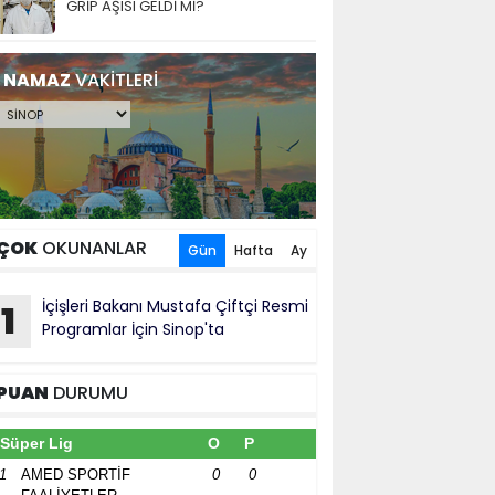
GRİP AŞISI GELDİ Mİ?
NAMAZ
VAKİTLERİ
ÇOK
OKUNANLAR
Gün
Hafta
Ay
İçişleri Bakanı Mustafa Çiftçi Resmi
1
Programlar İçin Sinop'ta
PUAN
DURUMU
Süper Lig
O
P
1
AMED SPORTİF
0
0