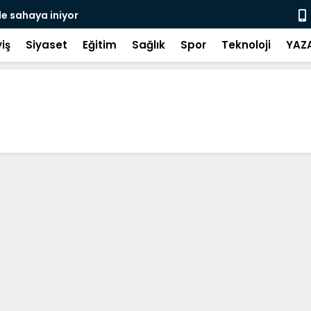
de sahaya iniyor
Gerze Beledi
Atık Projes
iş
Siyaset
Eğitim
Sağlık
Spor
Teknoloji
YAZ