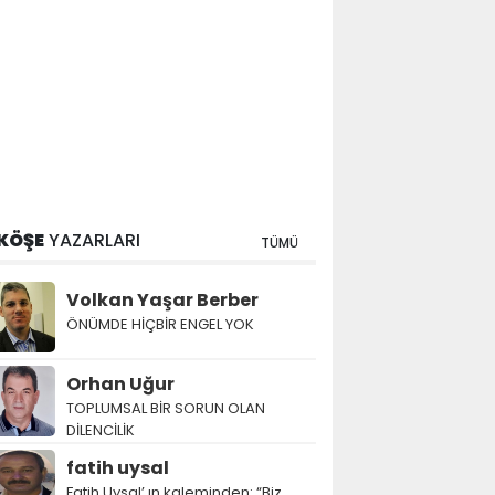
KÖŞE
YAZARLARI
TÜMÜ
Volkan Yaşar Berber
ÖNÜMDE HİÇBİR ENGEL YOK
Orhan Uğur
TOPLUMSAL BİR SORUN OLAN
DİLENCİLİK
fatih uysal
Fatih Uysal’ ın kaleminden: “Biz