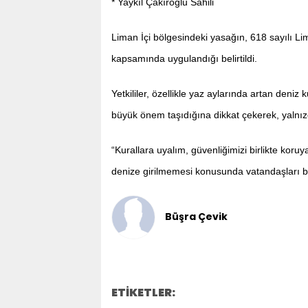
* Yaykıl Çakıroğlu Sahili
Liman İçi bölgesindeki yasağın, 618 sayılı Li
kapsamında uygulandığı belirtildi.
Yetkililer, özellikle yaz aylarında artan deni
büyük önem taşıdığına dikkat çekerek, yalnızc
“Kurallara uyalım, güvenliğimizi birlikte koruy
denize girilmemesi konusunda vatandaşları b
Büşra Çevik
ETİKETLER: