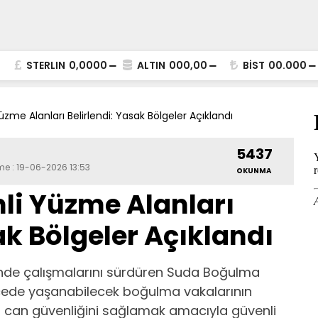
STERLIN
0,0000
ALTIN
000,00
BİST
00.000
zme Alanları Belirlendi: Yasak Bölgeler Açıklandı
5437
me : 19-06-2026 13:53
OKUNMA
li Yüzme Alanları
ak Bölgeler Açıklandı
nde çalışmalarını sürdüren Suda Boğulma
lçede yaşanabilecek boğulma vakalarının
can güvenliğini sağlamak amacıyla güvenli