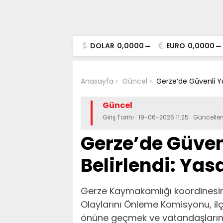
DOLAR
0,0000
EURO
0,0000
Anasayfa
Güncel
Gerze’de Güvenli Yü
Güncel
Giriş Tarihi : 19-06-2026 11:25 Güncelle
Gerze’de Güven
Belirlendi: Yas
Gerze Kaymakamlığı koordinesi
Olaylarını Önleme Komisyonu, i
önüne geçmek ve vatandaşların 