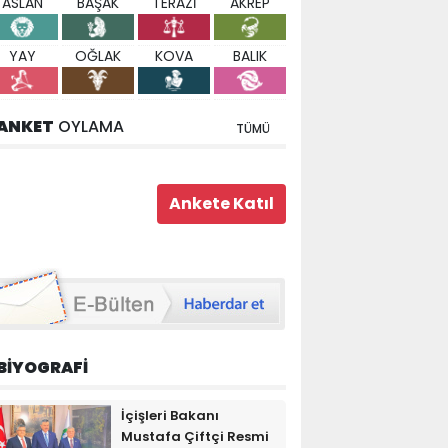
ASLAN
BAŞAK
TERAZİ
AKREP
YAY
OĞLAK
KOVA
BALIK
ANKET
OYLAMA
TÜMÜ
BİYOGRAFİ
İçişleri Bakanı
Mustafa Çiftçi Resmi