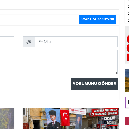
Website Yorumları
Email
@