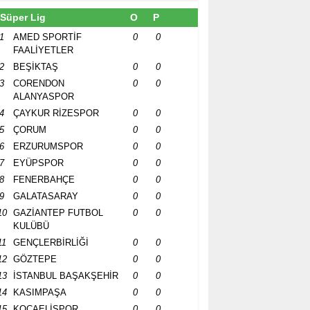
Süper Lig
O
P
1
AMED SPORTİF
0
0
FAALİYETLER
2
BEŞİKTAŞ
0
0
3
CORENDON
0
0
ALANYASPOR
4
ÇAYKUR RİZESPOR
0
0
5
ÇORUM
0
0
6
ERZURUMSPOR
0
0
7
EYÜPSPOR
0
0
8
FENERBAHÇE
0
0
9
GALATASARAY
0
0
10
GAZİANTEP FUTBOL
0
0
KULÜBÜ
11
GENÇLERBİRLİĞİ
0
0
12
GÖZTEPE
0
0
13
İSTANBUL BAŞAKŞEHİR
0
0
14
KASIMPAŞA
0
0
15
KOCAELİSPOR
0
0