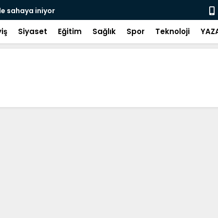
de sahaya iniyor
Gerze Beledi
Atık Projes
iş
Siyaset
Eğitim
Sağlık
Spor
Teknoloji
YAZ