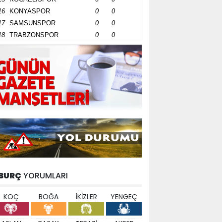
16
KONYASPOR
0
0
17
SAMSUNSPOR
0
0
18
TRABZONSPOR
0
0
BURÇ
YORUMLARI
KOÇ
BOĞA
İKİZLER
YENGEÇ