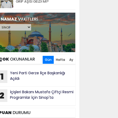
GRİP AŞISI GELDİ Mİ?
NAMAZ
VAKİTLERİ
ÇOK
OKUNANLAR
Gün
Hafta
Ay
Yeni Parti Gerze İlçe Başkanlığı
1
Açıldı
İçişleri Bakanı Mustafa Çiftçi Resmi
2
Programlar İçin Sinop'ta
PUAN
DURUMU