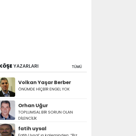
KÖŞE
YAZARLARI
TÜMÜ
Volkan Yaşar Berber
ÖNÜMDE HİÇBİR ENGEL YOK
Orhan Uğur
TOPLUMSAL BİR SORUN OLAN
DİLENCİLİK
fatih uysal
Fatih Uysal’ ın kaleminden: “Biz