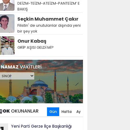
DEİZM-TEİZM-ATEİZM-PANTEİZM’ E
BAKIŞ
Seçkin Muhammet Çakır
Filistin' de unutulanlar dışında yeni
bir şey yok
Onur Kabaş
GRİP AŞISI GELDİ Mİ?
NAMAZ
VAKİTLERİ
ÇOK
OKUNANLAR
Gün
Hafta
Ay
Yeni Parti Gerze İlçe Başkanlığı