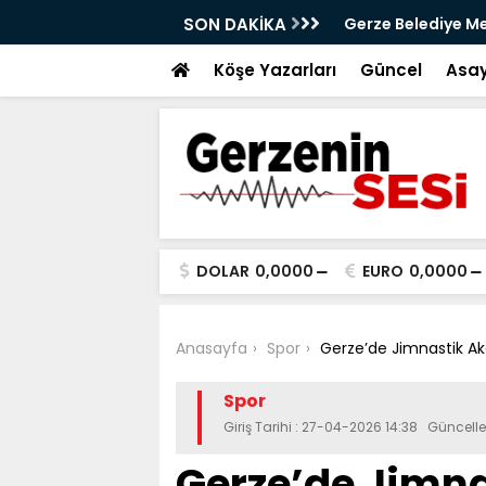
aya iniyor
SON DAKİKA
Gerze Belediye Mec
Atık Projesi Mecli
Köşe Yazarları
Güncel
Asay
DOLAR
0,0000
EURO
0,0000
Anasayfa
Spor
Gerze’de Jimnastik Aka
Spor
Giriş Tarihi : 27-04-2026 14:38 Güncel
Gerze’de Jimna