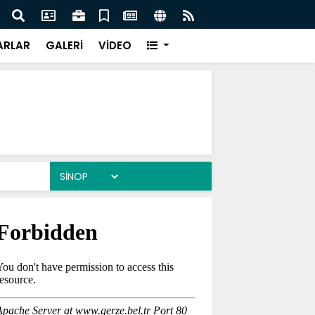
anı Çiftçi Sinop’a Geliyor
Gerze
ARLAR
GALERİ
VİDEO