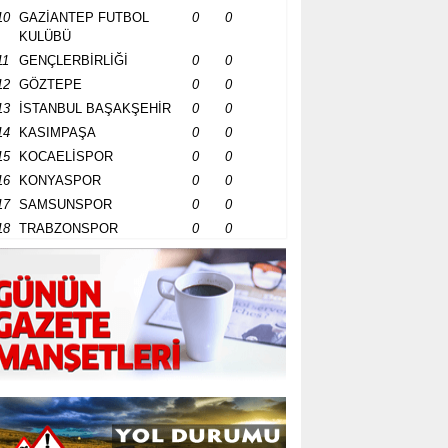
10
GAZİANTEP FUTBOL
0
0
KULÜBÜ
11
GENÇLERBİRLİĞİ
0
0
12
GÖZTEPE
0
0
13
İSTANBUL BAŞAKŞEHİR
0
0
14
KASIMPAŞA
0
0
15
KOCAELİSPOR
0
0
16
KONYASPOR
0
0
17
SAMSUNSPOR
0
0
18
TRABZONSPOR
0
0