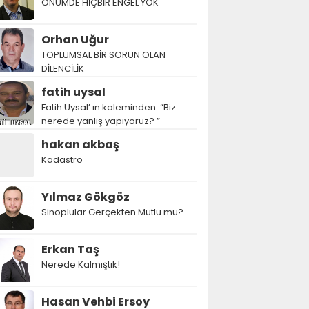
ÖNÜMDE HİÇBİR ENGEL YOK
Orhan Uğur
TOPLUMSAL BİR SORUN OLAN
DİLENCİLİK
fatih uysal
Fatih Uysal’ ın kaleminden: “Biz
nerede yanlış yapıyoruz? ”
hakan akbaş
Kadastro
Yılmaz Gökgöz
Sinoplular Gerçekten Mutlu mu?
Erkan Taş
Nerede Kalmıştık!
Hasan Vehbi Ersoy