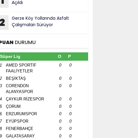
1
Açıldı
Gerze Köy Yollarında Asfalt
2
Çalışmaları Sürüyor
PUAN
DURUMU
Süper Lig
O
P
1
AMED SPORTİF
0
0
FAALİYETLER
2
BEŞİKTAŞ
0
0
3
CORENDON
0
0
ALANYASPOR
4
ÇAYKUR RİZESPOR
0
0
5
ÇORUM
0
0
6
ERZURUMSPOR
0
0
7
EYÜPSPOR
0
0
8
FENERBAHÇE
0
0
9
GALATASARAY
0
0