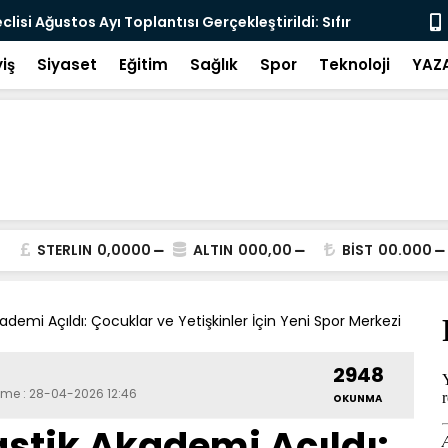
lisi Ağustos Ayı Toplantısı Gerçekleştirildi: Sıfır
İçişleri Bak
sten Geçti
iş
Siyaset
Eğitim
Sağlık
Spor
Teknoloji
YAZ
STERLIN
0,0000
ALTIN
000,00
BİST
00.000
demi Açıldı: Çocuklar ve Yetişkinler İçin Yeni Spor Merkezi
2948
leme : 28-04-2026 12:46
OKUNMA
stik Akademi Açıldı: