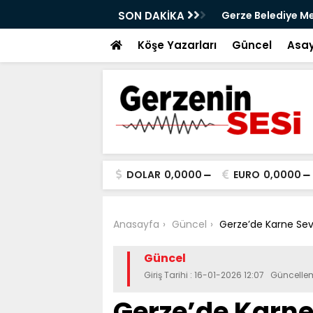
aya iniyor
SON DAKİKA
Gerze Belediye Mec
Atık Projesi Mecli
Köşe Yazarları
Güncel
Asay
DOLAR
0,0000
EURO
0,0000
Anasayfa
Güncel
Gerze’de Karne Sev
Güncel
Giriş Tarihi : 16-01-2026 12:07 Güncelle
Gerze’de Karne