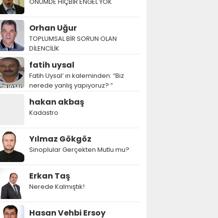
ÖNÜMDE HİÇBİR ENGEL YOK
Orhan Uğur
TOPLUMSAL BİR SORUN OLAN
DİLENCİLİK
fatih uysal
Fatih Uysal’ ın kaleminden: “Biz
nerede yanlış yapıyoruz? ”
hakan akbaş
Kadastro
Yılmaz Gökgöz
Sinoplular Gerçekten Mutlu mu?
Erkan Taş
Nerede Kalmıştık!
Hasan Vehbi Ersoy