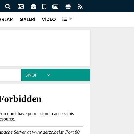
anı Çiftçi Sinop’a Geliyor
Gerze
ARLAR
GALERİ
VİDEO