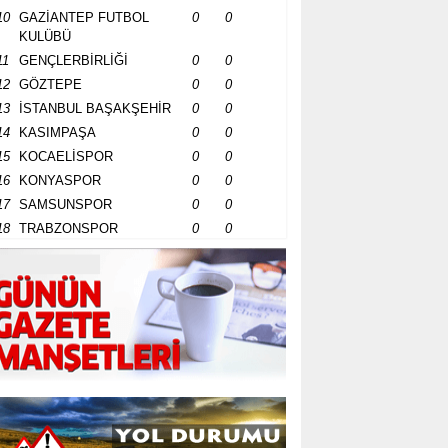
10
GAZİANTEP FUTBOL
0
0
KULÜBÜ
11
GENÇLERBİRLİĞİ
0
0
12
GÖZTEPE
0
0
13
İSTANBUL BAŞAKŞEHİR
0
0
14
KASIMPAŞA
0
0
15
KOCAELİSPOR
0
0
16
KONYASPOR
0
0
17
SAMSUNSPOR
0
0
18
TRABZONSPOR
0
0