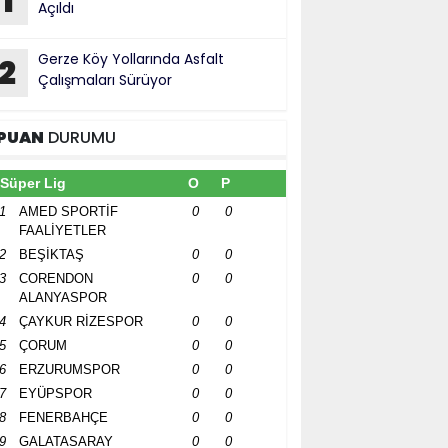
1
Açıldı
Gerze Köy Yollarında Asfalt
2
Çalışmaları Sürüyor
PUAN
DURUMU
Süper Lig
O
P
1
AMED SPORTİF
0
0
FAALİYETLER
2
BEŞİKTAŞ
0
0
3
CORENDON
0
0
ALANYASPOR
4
ÇAYKUR RİZESPOR
0
0
5
ÇORUM
0
0
6
ERZURUMSPOR
0
0
7
EYÜPSPOR
0
0
8
FENERBAHÇE
0
0
9
GALATASARAY
0
0