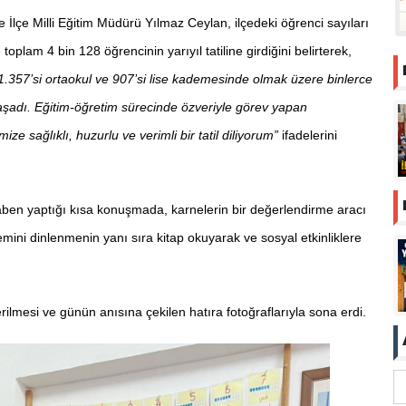
İlçe Milli Eğitim Müdürü Yılmaz Ceylan, ilçedeki öğrenci sayıları
oplam 4 bin 128 öğrencinin yarıyıl tatiline girdiğini belirterek,
, 1.357’si ortaokul ve 907’si lise kademesinde olmak üzere binlerce
adı. Eğitim-öğretim sürecinde özveriyle görev yapan
ze sağlıklı, huzurlu ve verimli bir tatil diliyorum”
ifadelerini
ben yaptığı kısa konuşmada, karnelerin bir değerlendirme aracı
emini dinlenmenin yanı sıra kitap okuyarak ve sosyal etkinliklere
verilmesi ve günün anısına çekilen hatıra fotoğraflarıyla sona erdi.