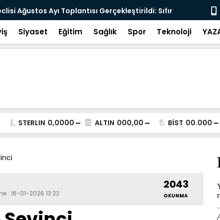
lisi Ağustos Ayı Toplantısı Gerçekleştirildi: Sıfır
İçişleri Bak
sten Geçti
iş
Siyaset
Eğitim
Sağlık
Spor
Teknoloji
YAZ
STERLIN
0,0000
ALTIN
000,00
BİST
00.000
inci
2043
me : 16-01-2026 13:22
OKUNMA
 Sevinci