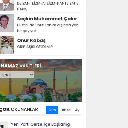
DEİZM-TEİZM-ATEİZM-PANTEİZM’ E
BAKIŞ
Seçkin Muhammet Çakır
Filistin' de unutulanlar dışında yeni
bir şey yok
Onur Kabaş
GRİP AŞISI GELDİ Mİ?
NAMAZ
VAKİTLERİ
ÇOK
OKUNANLAR
Gün
Hafta
Ay
Yeni Parti Gerze İlçe Başkanlığı