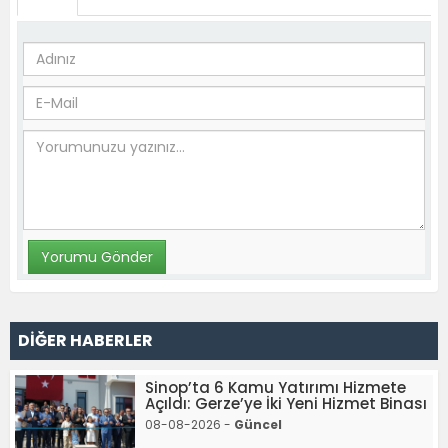
DİĞER HABERLER
Sinop’ta 6 Kamu Yatırımı Hizmete
Açıldı: Gerze’ye İki Yeni Hizmet Binası
08-08-2026 -
Güncel