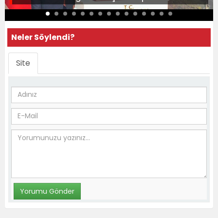
Neler Söylendi?
Site