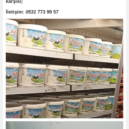
karşısı
)
İletişim
:
0531
773
99
57