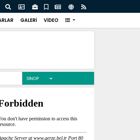
anı Çiftçi Sinop’a Geliyor
Gerze
ARLAR
GALERİ
VİDEO