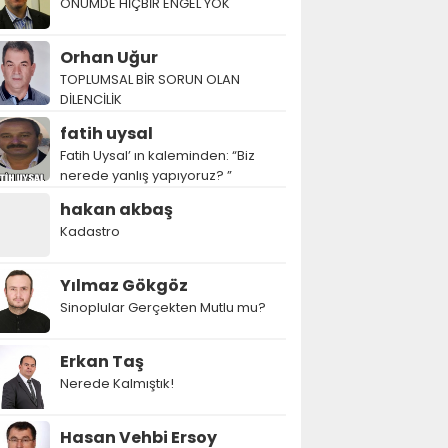
ÖNÜMDE HİÇBİR ENGEL YOK
Orhan Uğur
TOPLUMSAL BİR SORUN OLAN
DİLENCİLİK
fatih uysal
Fatih Uysal’ ın kaleminden: “Biz
nerede yanlış yapıyoruz? ”
hakan akbaş
Kadastro
Yılmaz Gökgöz
Sinoplular Gerçekten Mutlu mu?
Erkan Taş
Nerede Kalmıştık!
Hasan Vehbi Ersoy