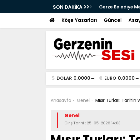
aya iniyor
SON DAKİKA
Gerze Belediye Mec
Atık Projesi Mecli
Köşe Yazarları
Güncel
Asay
DOLAR
0,0000
EURO
0,0000
Anasayfa
Genel
Mısır Turları: Tarihi
Genel
Giriş Tarihi : 25-05-2026 14:03
Mısır Turları: 