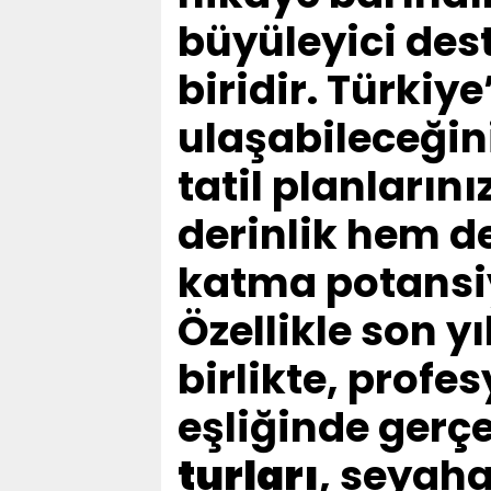
büyüleyici des
biridir. Türkiy
ulaşabileceğini
tatil planların
derinlik hem d
katma potansiy
Özellikle son yı
birlikte, profe
eşliğinde gerçe
turları
, seyaha