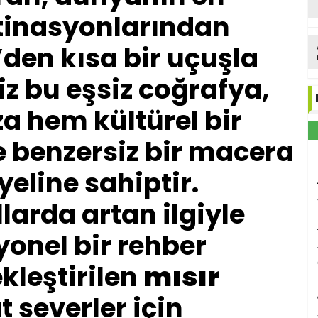
tinasyonlarından
e’den kısa bir uçuşla
z bu eşsiz coğrafya,
ıza hem kültürel bir
e benzersiz bir macera
eline sahiptir.
llarda artan ilgiyle
syonel bir rehber
kleştirilen
mısır
t severler için