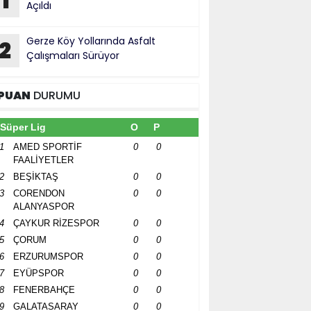
1
Açıldı
Gerze Köy Yollarında Asfalt
2
Çalışmaları Sürüyor
PUAN
DURUMU
Süper Lig
O
P
1
AMED SPORTİF
0
0
FAALİYETLER
2
BEŞİKTAŞ
0
0
3
CORENDON
0
0
ALANYASPOR
4
ÇAYKUR RİZESPOR
0
0
5
ÇORUM
0
0
6
ERZURUMSPOR
0
0
7
EYÜPSPOR
0
0
8
FENERBAHÇE
0
0
9
GALATASARAY
0
0