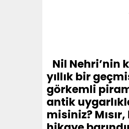
Nil Nehri’nin 
yıllık bir geçm
görkemli piram
antik uygarlıkl
misiniz? Mısır, 
hikaye barındı