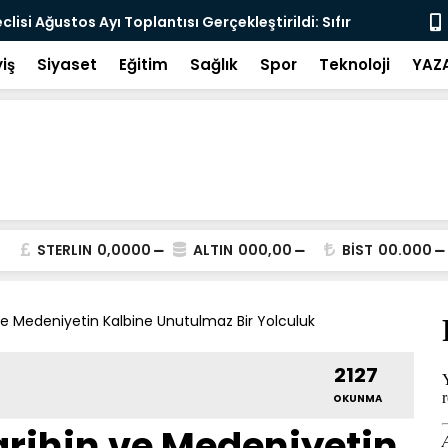
lisi Ağustos Ayı Toplantısı Gerçekleştirildi: Sıfır
İçişleri Bak
sten Geçti
iş
Siyaset
Eğitim
Sağlık
Spor
Teknoloji
YAZ
STERLIN
0,0000
ALTIN
000,00
BİST
00.000
n ve Medeniyetin Kalbine Unutulmaz Bir Yolculuk
2127
OKUNMA
Tarihin ve Medeniyetin