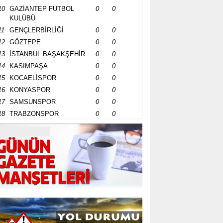
10
GAZİANTEP FUTBOL
0
0
KULÜBÜ
11
GENÇLERBİRLİĞİ
0
0
12
GÖZTEPE
0
0
13
İSTANBUL BAŞAKŞEHİR
0
0
14
KASIMPAŞA
0
0
15
KOCAELİSPOR
0
0
16
KONYASPOR
0
0
17
SAMSUNSPOR
0
0
18
TRABZONSPOR
0
0