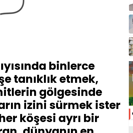
kıyısında binlerce
işe tanıklık etmek,
itlerin gölgesinde
arın izini sürmek ister
her köşesi ayrı bir
ran, dünyanın en