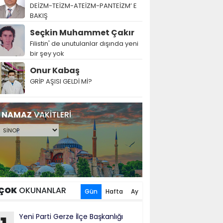
DEİZM-TEİZM-ATEİZM-PANTEİZM’ E
BAKIŞ
Seçkin Muhammet Çakır
Filistin' de unutulanlar dışında yeni
bir şey yok
Onur Kabaş
GRİP AŞISI GELDİ Mİ?
NAMAZ
VAKİTLERİ
ÇOK
OKUNANLAR
Gün
Hafta
Ay
Yeni Parti Gerze İlçe Başkanlığı