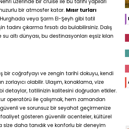
ehri üzerinde bir cruise ile bu tarihi yapıları
 huzurlu bir atmosfer katar.
Mısır turları
i Hurghada veya Şarm El-Şeyh gibi tatil
 tadını çıkarma fırsatı da bulabilirsiniz. Dalış
e su altı dünyası, bu destinasyonları eşsiz kılan
 bir coğrafyayı ve zengin tarihi dokuyu, kendi
orlayıcı olabilir. Ulaşım, konaklama, vize
bi detaylar, tatilinizin kalitesini doğrudan etkiler.
tur operatörü ile çalışmak, hem zamandan
 güvenli ve sorunsuz bir seyahat geçirmenize
 faaliyet gösteren güvenilir acenteler, kültürel
da size daha tanıdık ve konforlu bir deneyim