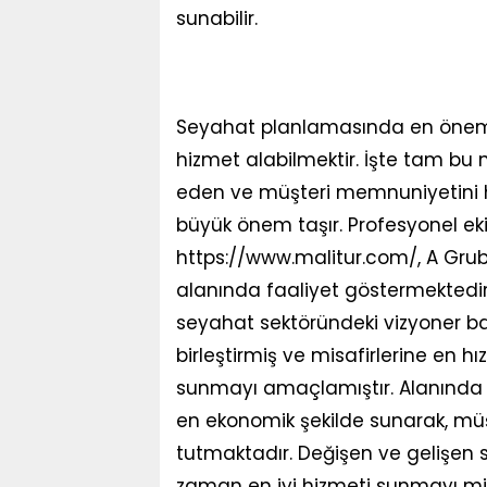
sunabilir.
Seyahat planlamasında en önemli 
hizmet alabilmektir. İşte tam bu n
eden ve müşteri memnuniyetini h
büyük önem taşır. Profesyonel eki
https://www.malitur.com/, A Grub
alanında faaliyet göstermektedir
seyahat sektöründeki vizyoner bak
birleştirmiş ve misafirlerine en h
sunmayı amaçlamıştır. Alanında u
en ekonomik şekilde sunarak, mü
tutmaktadır. Değişen ve gelişen 
zaman en iyi hizmeti sunmayı mis