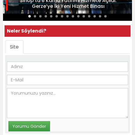
Sinop’ta 6 Kamu Yatırımı Hizmete Açıldı:
Gerze’ye İki Yeni Hizmet Binası
Neler Söylendi?
Site