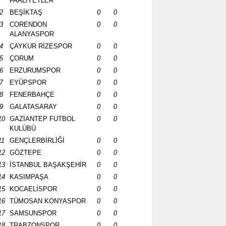
FAALİYETLER
2
BEŞİKTAŞ
0
0
3
CORENDON
0
0
ALANYASPOR
4
ÇAYKUR RİZESPOR
0
0
5
ÇORUM
0
0
6
ERZURUMSPOR
0
0
7
EYÜPSPOR
0
0
8
FENERBAHÇE
0
0
9
GALATASARAY
0
0
10
GAZİANTEP FUTBOL
0
0
KULÜBÜ
11
GENÇLERBİRLİĞİ
0
0
12
GÖZTEPE
0
0
13
İSTANBUL BAŞAKŞEHİR
0
0
14
KASIMPAŞA
0
0
15
KOCAELİSPOR
0
0
16
TÜMOSAN KONYASPOR
0
0
17
SAMSUNSPOR
0
0
18
TRABZONSPOR
0
0