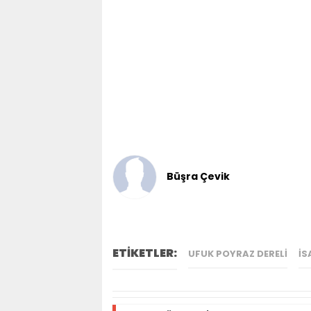
Büşra Çevik
ETİKETLER:
UFUK POYRAZ DERELI
IS