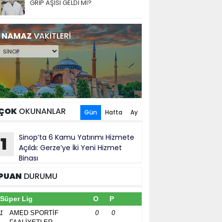
GRİP AŞISI GELDİ Mİ?
NAMAZ
VAKİTLERİ
ÇOK
OKUNANLAR
Gün
Hafta
Ay
Sinop’ta 6 Kamu Yatırımı Hizmete
1
Açıldı: Gerze’ye İki Yeni Hizmet
Binası
PUAN
DURUMU
Süper Lig
O
P
1
AMED SPORTİF
0
0