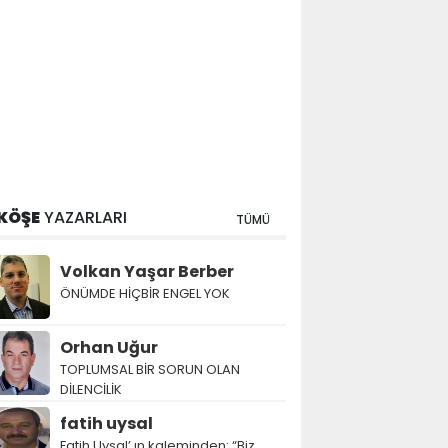
KÖŞE
YAZARLARI
TÜMÜ
Volkan Yaşar Berber
ÖNÜMDE HİÇBİR ENGEL YOK
Orhan Uğur
TOPLUMSAL BİR SORUN OLAN
DİLENCİLİK
fatih uysal
Fatih Uysal’ ın kaleminden: “Biz