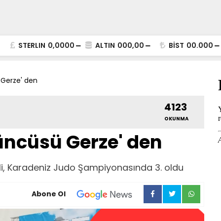
STERLIN
0,0000
ALTIN
000,00
BİST
00.000
Gerze' den
4123
OKUNMA
üncüsü Gerze' den
li, Karadeniz Judo Şampiyonasında 3. oldu
Abone Ol