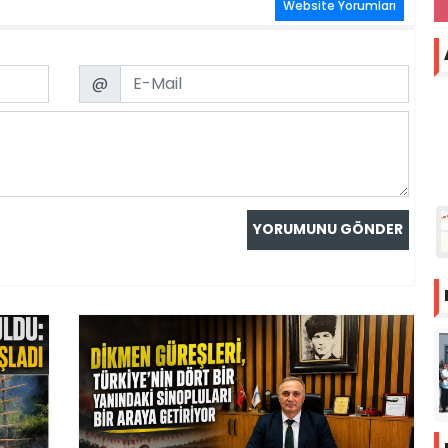
Website Yorumları
Email
@