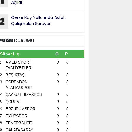
1
Açıldı
Gerze Köy Yollarında Asfalt
2
Çalışmaları Sürüyor
PUAN
DURUMU
Süper Lig
O
P
1
AMED SPORTİF
0
0
FAALİYETLER
2
BEŞİKTAŞ
0
0
3
CORENDON
0
0
ALANYASPOR
4
ÇAYKUR RİZESPOR
0
0
5
ÇORUM
0
0
6
ERZURUMSPOR
0
0
7
EYÜPSPOR
0
0
8
FENERBAHÇE
0
0
9
GALATASARAY
0
0