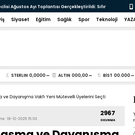
lisi Ağustos Ayı Toplantısı Gerçekleştirildi: Sıfır
İçişleri Bak
sten Geçti
iş
Siyaset
Eğitim
Sağlık
Spor
Teknoloji
YAZ
STERLIN
0,0000
ALTIN
000,00
BİST
00.000
 ve Dayanışma Vakfı Yeni Mütevelli Üyelerini Seçti
2967
me : 19-12-2025 15:03
OKUNMA
laşma ve Dayanışma