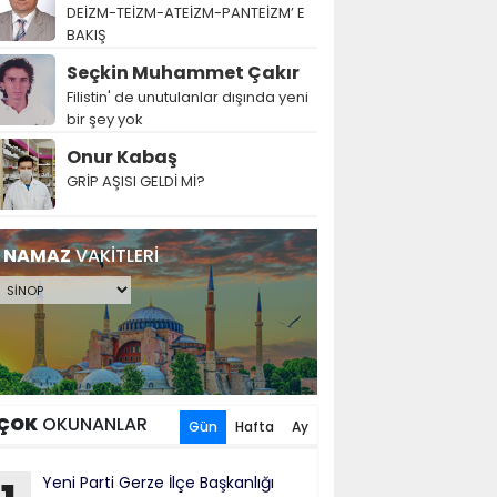
DEİZM-TEİZM-ATEİZM-PANTEİZM’ E
BAKIŞ
Seçkin Muhammet Çakır
Filistin' de unutulanlar dışında yeni
bir şey yok
Onur Kabaş
GRİP AŞISI GELDİ Mİ?
NAMAZ
VAKİTLERİ
ÇOK
OKUNANLAR
Gün
Hafta
Ay
Yeni Parti Gerze İlçe Başkanlığı