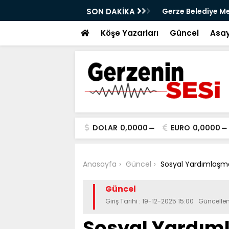
aya iniyor
SON DAKİKA
Gerze Belediye Mec
Atık Projesi Mecli
Köşe Yazarları
Güncel
Asay
DOLAR
0,0000
EURO
0,0000
Anasayfa
Güncel
Sosyal Yardımlaşma
Güncel
Giriş Tarihi : 19-12-2025 15:00 Güncelle
Sosyal Yardım