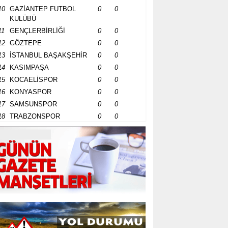
10
GAZİANTEP FUTBOL
0
0
KULÜBÜ
11
GENÇLERBİRLİĞİ
0
0
12
GÖZTEPE
0
0
13
İSTANBUL BAŞAKŞEHİR
0
0
14
KASIMPAŞA
0
0
15
KOCAELİSPOR
0
0
16
KONYASPOR
0
0
17
SAMSUNSPOR
0
0
18
TRABZONSPOR
0
0