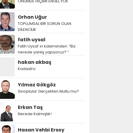
ÖNÜMDE HİÇBİR ENGEL YOK
Orhan Uğur
TOPLUMSAL BİR SORUN OLAN
DİLENCİLİK
fatih uysal
Fatih Uysal’ ın kaleminden: “Biz
nerede yanlış yapıyoruz? ”
hakan akbaş
Kadastro
Yılmaz Gökgöz
Sinoplular Gerçekten Mutlu mu?
Erkan Taş
Nerede Kalmıştık!
Hasan Vehbi Ersoy