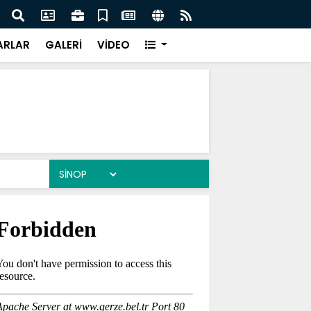
anı Çiftçi Sinop’a Geliyor
Gerze
ARLAR
GALERİ
VİDEO