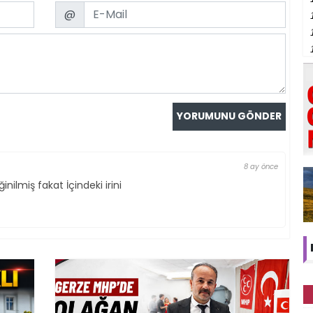
Email
@
8 ay önce
nilmiş fakat İçindeki irini