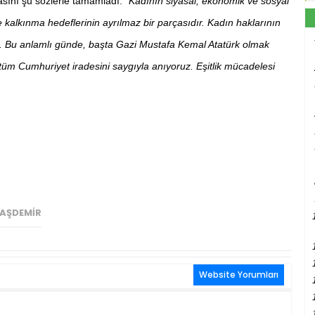
masını şu sözlerle tamamladı:
“Kadının siyasal, ekonomik ve sosyal
kalkınma hedeflerinin ayrılmaz bir parçasıdır. Kadın haklarının
 Bu anlamlı günde, başta Gazi Mustafa Kemal Atatürk olmak
tüm Cumhuriyet iradesini saygıyla anıyoruz. Eşitlik mücadelesi
TAŞDEMIR
Website Yorumları