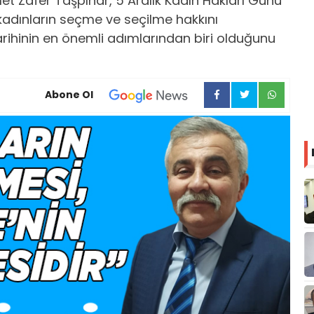
met Zafer Taşpınar, 5 Aralık Kadın Hakları Günü
kadınların seçme ve seçilme hakkını
ihinin en önemli adımlarından biri olduğunu
Abone Ol