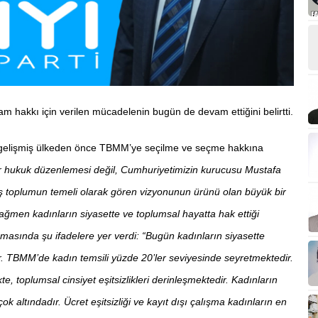
şam hakkı için verilen mücadelenin bugün de devam ettiğini belirtti.
k gelişmiş ülkeden önce TBMM’ye seçilme ve seçme hakkına
ir hukuk düzenlemesi değil, Cumhuriyetimizin kurucusu Mustafa
aş toplumun temeli olarak gören vizyonunun ürünü olan büyük bir
ağmen kadınların siyasette ve toplumsal hayatta hak ettiği
masında şu ifadelere yer verdi: “Bugün kadınların siyasette
r. TBMM’de kadın temsili yüzde 20’ler seviyesinde seyretmektedir.
 toplumsal cinsiyet eşitsizlikleri derinleşmektedir. Kadınların
 altındadır. Ücret eşitsizliği ve kayıt dışı çalışma kadınların en