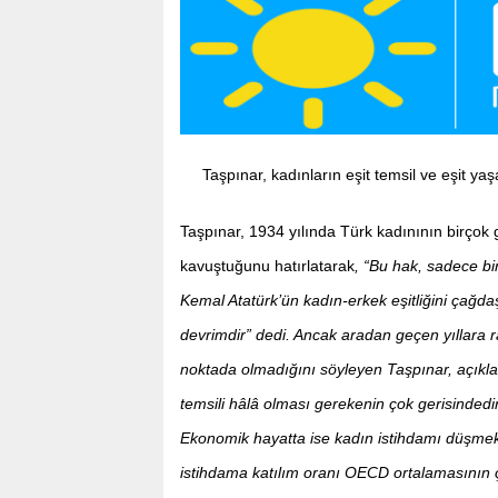
Taşpınar, kadınların eşit temsil ve eşit ya
Taşpınar, 1934 yılında Türk kadınının birço
kavuştuğunu hatırlatarak
, “Bu hak, sadece b
Kemal Atatürk’ün kadın-erkek eşitliğini çağd
devrimdir” dedi. Ancak aradan geçen yıllara r
noktada olmadığını söyleyen Taşpınar, açıkla
temsili hâlâ olması gerekenin çok gerisindedi
Ekonomik hayatta ise kadın istihdamı düşmekte,
istihdama katılım oranı OECD ortalamasının çok