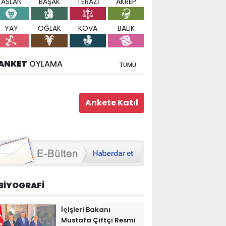
ASLAN
BAŞAK
TERAZİ
AKREP
YAY
OĞLAK
KOVA
BALIK
ANKET
OYLAMA
TÜMÜ
BİYOGRAFİ
İçişleri Bakanı
Mustafa Çiftçi Resmi