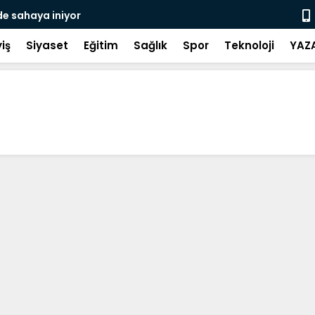
de sahaya iniyor
Gerze Beledi
Atık Projes
iş
Siyaset
Eğitim
Sağlık
Spor
Teknoloji
YAZ