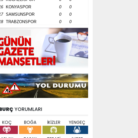
16
KONYASPOR
0
0
17
SAMSUNSPOR
0
0
18
TRABZONSPOR
0
0
BURÇ
YORUMLARI
KOÇ
BOĞA
İKİZLER
YENGEÇ