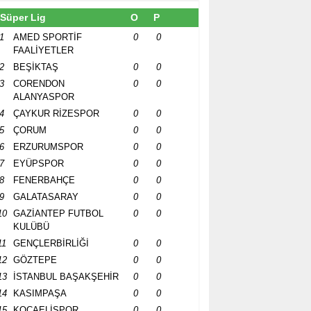
Süper Lig
O
P
1
AMED SPORTİF
0
0
FAALİYETLER
2
BEŞİKTAŞ
0
0
3
CORENDON
0
0
ALANYASPOR
4
ÇAYKUR RİZESPOR
0
0
5
ÇORUM
0
0
6
ERZURUMSPOR
0
0
7
EYÜPSPOR
0
0
8
FENERBAHÇE
0
0
9
GALATASARAY
0
0
10
GAZİANTEP FUTBOL
0
0
KULÜBÜ
11
GENÇLERBİRLİĞİ
0
0
12
GÖZTEPE
0
0
13
İSTANBUL BAŞAKŞEHİR
0
0
14
KASIMPAŞA
0
0
15
KOCAELİSPOR
0
0