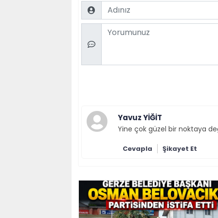
Name
Comment
Yavuz YİĞİT
Yine çok güzel bir noktaya deği
Cevapla
Şikayet Et