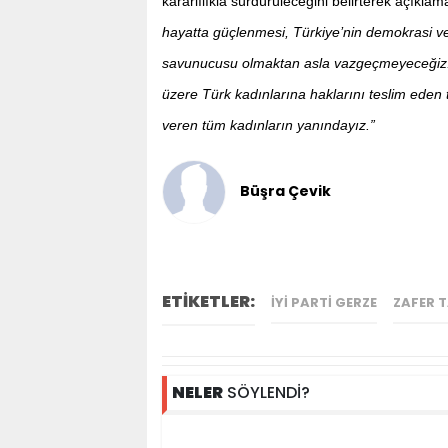
kararlılıkla sürdürüleceğini belirterek açıkla
hayatta güçlenmesi, Türkiye’nin demokrasi ve 
savunucusu olmaktan asla vazgeçmeyeceğiz.
üzere Türk kadınlarına haklarını teslim eden 
veren tüm kadınların yanındayız.”
Büşra Çevik
ETİKETLER:
IYI PARTI GERZE
ZAFER 
NELER
SÖYLENDİ?