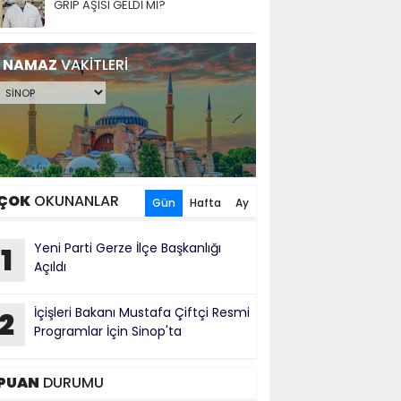
GRİP AŞISI GELDİ Mİ?
NAMAZ
VAKİTLERİ
ÇOK
OKUNANLAR
Gün
Hafta
Ay
Yeni Parti Gerze İlçe Başkanlığı
1
Açıldı
İçişleri Bakanı Mustafa Çiftçi Resmi
2
Programlar İçin Sinop'ta
PUAN
DURUMU