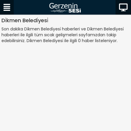
Di̇kmen Beledi̇yesi̇
Son dakika Di̇kmen Beledi̇yesi̇ haberleri ve Di̇kmen Beledi̇yesi̇
haberleri ile ilgili tüm sıcak gelişmeleri sayfamızdan takip
edebilirsiniz. Di̇kmen Beledi̇yesi̇ ile ilgili 0 haber listeleniyor.