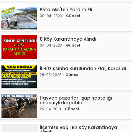
Betareks'ten Yardım Eli
08-04-2020 -
Güncel
8 Köy Karantinaya Alındı
04-04-2020 -
Güncel
İl Hıfzıssıhha Kurulundan Flaş Kararlar
28-03-2020 -
Güncel
Hayvan pazarları, şap hastalığı
nedeniyle kapatıldı
20-04-2018 -
Güncel
İlçemize Bağlı Bir Köy Karantinaya