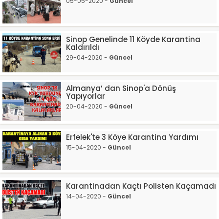
05-05-2020 -
Güncel
Sinop Genelinde 11 Köyde Karantina
Kaldırıldı
29-04-2020 -
Güncel
Almanya’ dan Sinop'a Dönüş
Yapıyorlar
20-04-2020 -
Güncel
Erfelek'te 3 Köye Karantina Yardımı
15-04-2020 -
Güncel
Karantinadan Kaçtı Polisten Kaçamadı
14-04-2020 -
Güncel