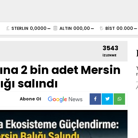
STERLIN
0,0000
ALTIN
000,00
BİST
00.000
3543
İZLENME
na 2 bin adet Mersin
ığı salındı
Abone Ol