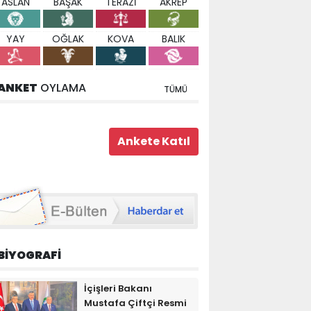
ASLAN
BAŞAK
TERAZİ
AKREP
YAY
OĞLAK
KOVA
BALIK
ANKET
OYLAMA
TÜMÜ
BİYOGRAFİ
İçişleri Bakanı
Mustafa Çiftçi Resmi