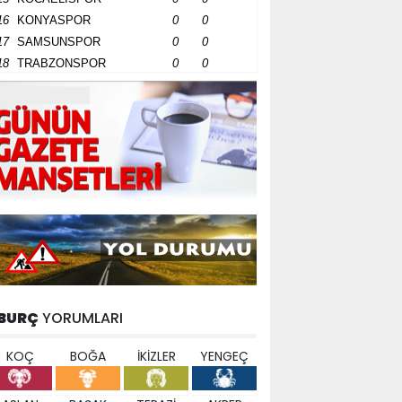
16
KONYASPOR
0
0
17
SAMSUNSPOR
0
0
18
TRABZONSPOR
0
0
BURÇ
YORUMLARI
KOÇ
BOĞA
İKİZLER
YENGEÇ