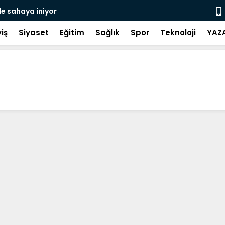
de sahaya iniyor
Gerze Beledi
Atık Projes
iş
Siyaset
Eğitim
Sağlık
Spor
Teknoloji
YAZ