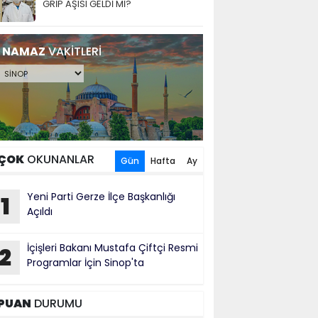
GRİP AŞISI GELDİ Mİ?
NAMAZ
VAKİTLERİ
ÇOK
OKUNANLAR
Gün
Hafta
Ay
Yeni Parti Gerze İlçe Başkanlığı
1
Açıldı
İçişleri Bakanı Mustafa Çiftçi Resmi
2
Programlar İçin Sinop'ta
PUAN
DURUMU