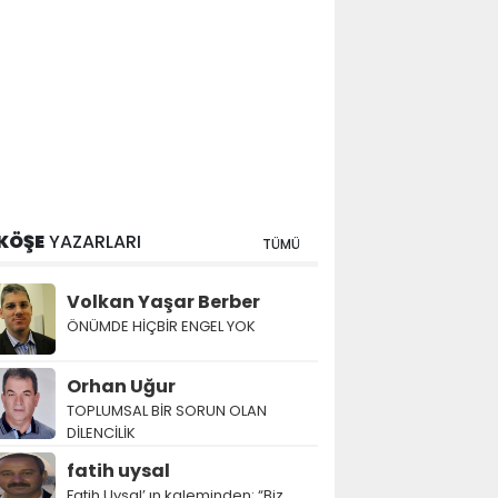
KÖŞE
YAZARLARI
TÜMÜ
Volkan Yaşar Berber
ÖNÜMDE HİÇBİR ENGEL YOK
Orhan Uğur
TOPLUMSAL BİR SORUN OLAN
DİLENCİLİK
fatih uysal
Fatih Uysal’ ın kaleminden: “Biz