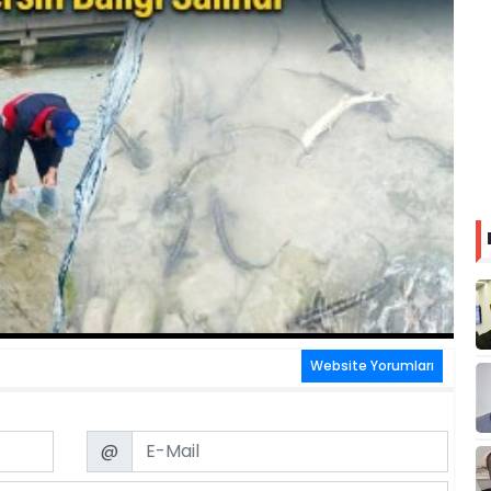
Website Yorumları
Email
@