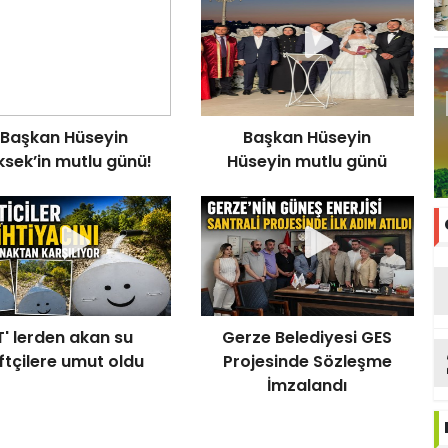
Başkan Hüseyin
Başkan Hüseyin
ksek’in mutlu günü!
Hüseyin mutlu günü
T' lerden akan su
Gerze Belediyesi GES
ftçilere umut oldu
Projesinde Sözleşme
İmzalandı