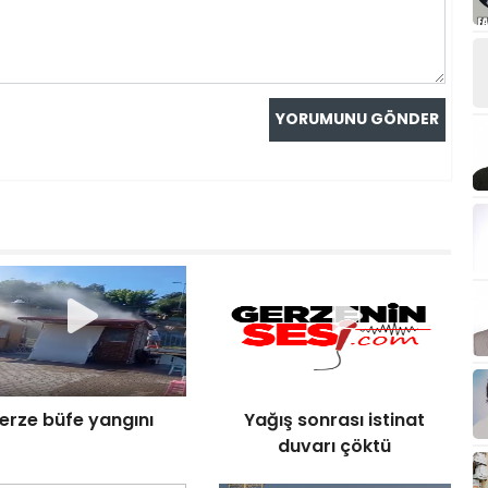
erze büfe yangını
Yağış sonrası istinat
duvarı çöktü