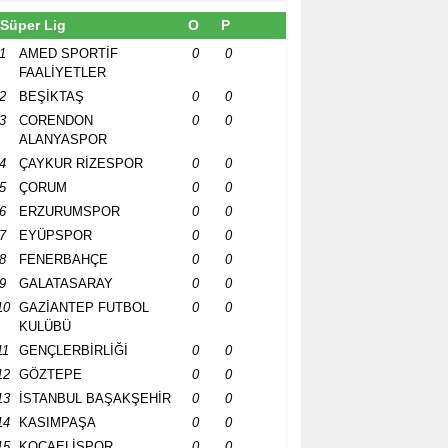
Süper Lig
O
P
1
AMED SPORTİF
0
0
FAALİYETLER
2
BEŞİKTAŞ
0
0
3
CORENDON
0
0
ALANYASPOR
4
ÇAYKUR RİZESPOR
0
0
5
ÇORUM
0
0
6
ERZURUMSPOR
0
0
7
EYÜPSPOR
0
0
8
FENERBAHÇE
0
0
9
GALATASARAY
0
0
10
GAZİANTEP FUTBOL
0
0
KULÜBÜ
11
GENÇLERBİRLİĞİ
0
0
12
GÖZTEPE
0
0
13
İSTANBUL BAŞAKŞEHİR
0
0
14
KASIMPAŞA
0
0
15
KOCAELİSPOR
0
0