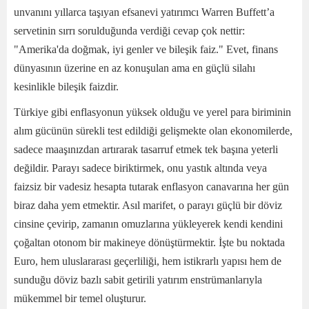
unvanını yıllarca taşıyan efsanevi yatırımcı Warren Buffett’a
servetinin sırrı sorulduğunda verdiği cevap çok nettir:
"Amerika'da doğmak, iyi genler ve bileşik faiz." Evet, finans
dünyasının üzerine en az konuşulan ama en güçlü silahı
kesinlikle bileşik faizdir.
Türkiye gibi enflasyonun yüksek olduğu ve yerel para biriminin
alım gücünün sürekli test edildiği gelişmekte olan ekonomilerde,
sadece maaşınızdan artırarak tasarruf etmek tek başına yeterli
değildir. Parayı sadece biriktirmek, onu yastık altında veya
faizsiz bir vadesiz hesapta tutarak enflasyon canavarına her gün
biraz daha yem etmektir. Asıl marifet, o parayı güçlü bir döviz
cinsine çevirip, zamanın omuzlarına yükleyerek kendi kendini
çoğaltan otonom bir makineye dönüştürmektir. İşte bu noktada
Euro, hem uluslararası geçerliliği, hem istikrarlı yapısı hem de
sunduğu döviz bazlı sabit getirili yatırım enstrümanlarıyla
mükemmel bir temel oluşturur.