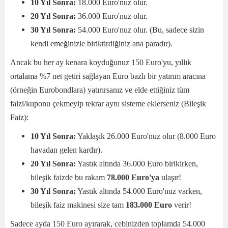
10 Yıl Sonra:
18.000 Euro'nuz olur.
20 Yıl Sonra:
36.000 Euro'nuz olur.
30 Yıl Sonra:
54.000 Euro'nuz olur. (Bu, sadece sizin
kendi emeğinizle biriktirdiğiniz ana paradır).
Ancak bu her ay kenara koyduğunuz 150 Euro'yu, yıllık
ortalama %7 net getiri sağlayan Euro bazlı bir yatırım aracına
(örneğin Eurobondlara) yatırırsanız ve elde ettiğiniz tüm
faizi/kuponu çekmeyip tekrar aynı sisteme eklerseniz (Bileşik
Faiz):
10 Yıl Sonra:
Yaklaşık 26.000 Euro'nuz olur (8.000 Euro
havadan gelen kardır).
20 Yıl Sonra:
Yastık altında 36.000 Euro birikirken,
bileşik faizde bu rakam
78.000 Euro'ya
ulaşır!
30 Yıl Sonra:
Yastık altında 54.000 Euro'nuz varken,
bileşik faiz makinesi size tam
183.000 Euro
verir!
Sadece ayda 150 Euro ayırarak, cebinizden toplamda 54.000