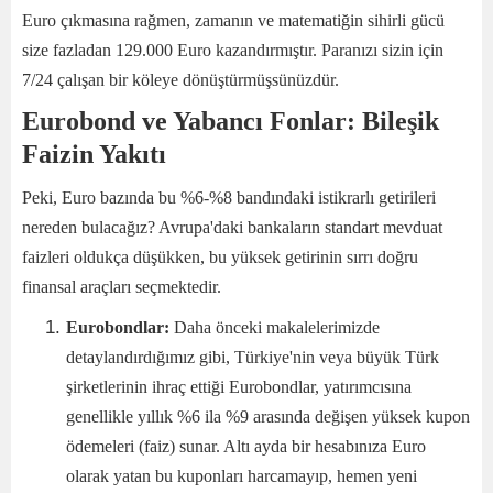
Euro çıkmasına rağmen, zamanın ve matematiğin sihirli gücü
size fazladan 129.000 Euro kazandırmıştır. Paranızı sizin için
7/24 çalışan bir köleye dönüştürmüşsünüzdür.
Eurobond ve Yabancı Fonlar: Bileşik
Faizin Yakıtı
Peki, Euro bazında bu %6-%8 bandındaki istikrarlı getirileri
nereden bulacağız? Avrupa'daki bankaların standart mevduat
faizleri oldukça düşükken, bu yüksek getirinin sırrı doğru
finansal araçları seçmektedir.
Eurobondlar:
Daha önceki makalelerimizde
detaylandırdığımız gibi, Türkiye'nin veya büyük Türk
şirketlerinin ihraç ettiği Eurobondlar, yatırımcısına
genellikle yıllık %6 ila %9 arasında değişen yüksek kupon
ödemeleri (faiz) sunar. Altı ayda bir hesabınıza Euro
olarak yatan bu kuponları harcamayıp, hemen yeni