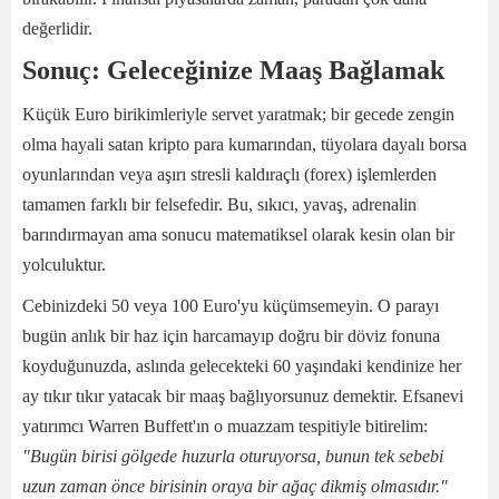
değerlidir.
Sonuç: Geleceğinize Maaş Bağlamak
Küçük Euro birikimleriyle servet yaratmak; bir gecede zengin
olma hayali satan kripto para kumarından, tüyolara dayalı borsa
oyunlarından veya aşırı stresli kaldıraçlı (forex) işlemlerden
tamamen farklı bir felsefedir. Bu, sıkıcı, yavaş, adrenalin
barındırmayan ama sonucu matematiksel olarak kesin olan bir
yolculuktur.
Cebinizdeki 50 veya 100 Euro'yu küçümsemeyin. O parayı
bugün anlık bir haz için harcamayıp doğru bir döviz fonuna
koyduğunuzda, aslında gelecekteki 60 yaşındaki kendinize her
ay tıkır tıkır yatacak bir maaş bağlıyorsunuz demektir. Efsanevi
yatırımcı Warren Buffett'ın o muazzam tespitiyle bitirelim:
"Bugün birisi gölgede huzurla oturuyorsa, bunun tek sebebi
uzun zaman önce birisinin oraya bir ağaç dikmiş olmasıdır."