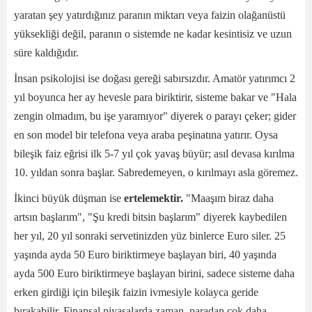
yaratan şey yatırdığınız paranın miktarı veya faizin olağanüstü
yüksekliği değil, paranın o sistemde ne kadar kesintisiz ve uzun
süre kaldığıdır.
İnsan psikolojisi ise doğası gereği sabırsızdır. Amatör yatırımcı 2
yıl boyunca her ay hevesle para biriktirir, sisteme bakar ve "Hala
zengin olmadım, bu işe yaramıyor" diyerek o parayı çeker; gider
en son model bir telefona veya araba peşinatına yatırır. Oysa
bileşik faiz eğrisi ilk 5-7 yıl çok yavaş büyür; asıl devasa kırılma
10. yıldan sonra başlar. Sabredemeyen, o kırılmayı asla göremez.
İkinci büyük düşman ise
ertelemektir.
"Maaşım biraz daha
artsın başlarım", "Şu kredi bitsin başlarım" diyerek kaybedilen
her yıl, 20 yıl sonraki servetinizden yüz binlerce Euro siler. 25
yaşında ayda 50 Euro biriktirmeye başlayan biri, 40 yaşında
ayda 500 Euro biriktirmeye başlayan birini, sadece sisteme daha
erken girdiği için bileşik faizin ivmesiyle kolayca geride
bırakabilir. Finansal piyasalarda zaman, paradan çok daha