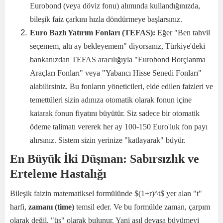
Eurobond (veya döviz fonu) alımında kullandığınızda,
bileşik faiz çarkını hızla döndürmeye başlarsınız.
Euro Bazlı Yatırım Fonları (TEFAS):
Eğer "Ben tahvil
seçemem, altı ay bekleyemem" diyorsanız, Türkiye'deki
bankanızdan TEFAS aracılığıyla "Eurobond Borçlanma
Araçları Fonları" veya "Yabancı Hisse Senedi Fonları"
alabilirsiniz. Bu fonların yöneticileri, elde edilen faizleri ve
temettüleri sizin adınıza otomatik olarak fonun içine
katarak fonun fiyatını büyütür. Siz sadece bir otomatik
ödeme talimatı vererek her ay 100-150 Euro'luk fon payı
alırsınız. Sistem sizin yerinize "katlayarak" büyür.
En Büyük İki Düşman: Sabırsızlık ve
Erteleme Hastalığı
Bileşik faizin matematiksel formülünde $(1+r)^t$ yer alan "t"
harfi,
zamanı (time)
temsil eder. Ve bu formülde zaman, çarpım
olarak değil, "üs" olarak bulunur. Yani asıl devasa büyümeyi