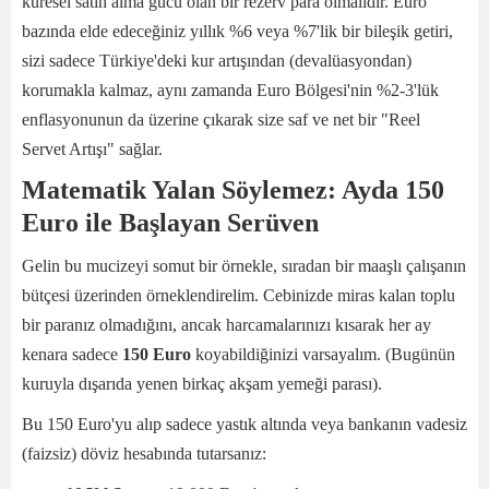
küresel satın alma gücü olan bir rezerv para olmalıdır. Euro
bazında elde edeceğiniz yıllık %6 veya %7'lik bir bileşik getiri,
sizi sadece Türkiye'deki kur artışından (devalüasyondan)
korumakla kalmaz, aynı zamanda Euro Bölgesi'nin %2-3'lük
enflasyonunun da üzerine çıkarak size saf ve net bir "Reel
Servet Artışı" sağlar.
Matematik Yalan Söylemez: Ayda 150
Euro ile Başlayan Serüven
Gelin bu mucizeyi somut bir örnekle, sıradan bir maaşlı çalışanın
bütçesi üzerinden örneklendirelim. Cebinizde miras kalan toplu
bir paranız olmadığını, ancak harcamalarınızı kısarak her ay
kenara sadece
150 Euro
koyabildiğinizi varsayalım. (Bugünün
kuruyla dışarıda yenen birkaç akşam yemeği parası).
Bu 150 Euro'yu alıp sadece yastık altında veya bankanın vadesiz
(faizsiz) döviz hesabında tutarsanız: