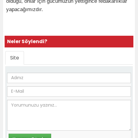
olduğu, onlar için gücümüzün yettiğince fedakarlıklar
yapacağımızdır.
Neler Söylendi?
Site