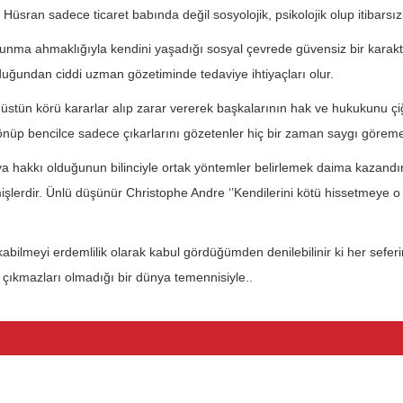
 Hüsran sadece ticaret babında değil sosyolojik, psikolojik olup itibarsı
 savunma ahmaklığıyla kendini yaşadığı sosyal çevrede güvensiz bir kara
lduğundan ciddi uzman gözetiminde tedaviye ihtiyaçları olur.
 üstün körü kararlar alıp zarar vererek başkalarının hak ve hukukunu çi
önüp bencilce sadece çıkarlarını gözetenler hiç bir zaman saygı göreme
akkı olduğunun bilinciyle ortak yöntemler belirlemek daima kazandıraca
şlerdir. Ünlü düşünür Christophe Andre ‘’Kendilerini kötü hissetmeye o ka
kabilmeyi erdemlilik olarak kabul gördüğümden denilebilinir ki her sefe
çıkmazları olmadığı bir dünya temennisiyle..