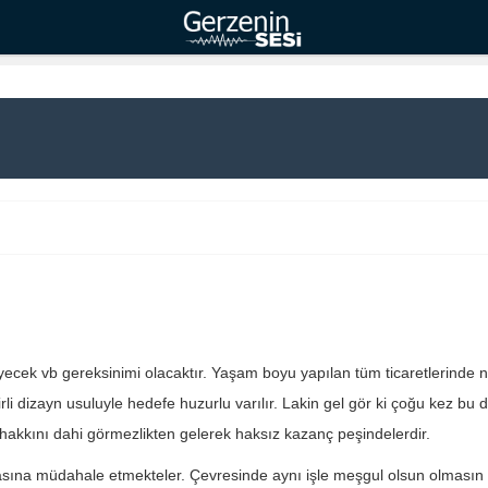
iyecek vb gereksinimi olacaktır. Yaşam boyu yapılan tüm ticaretlerinde
 belirli dizayn usuluyle hedefe huzurlu varılır. Lakin gel gör ki çoğu kez b
n hakkını dahi görmezlikten gelerek haksız kazanç peşindelerdir.
ına müdahale etmekteler. Çevresinde aynı işle meşgul olsun olmasın y