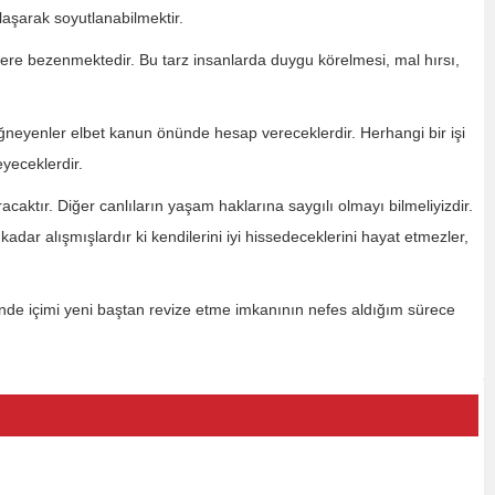
zlaşarak soyutlanabilmektir.
ktere bezenmektedir. Bu tarz insanlarda duygu körelmesi, mal hırsı,
ğneyenler elbet kanun önünde hesap vereceklerdir. Herhangi bir işi
yeceklerdir.
ktır. Diğer canlıların yaşam haklarına saygılı olmayı bilmeliyizdir.
dar alışmışlardır ki kendilerini iyi hissedeceklerini hayat etmezler,
rinde içimi yeni baştan revize etme imkanının nefes aldığım sürece