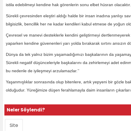
istila edebilmeyi kendine hak görenlerin sonu elbet hüsran olacaktır.
Sürekli çevresinden eleştiri aldığı halde bir insan inadına yanlışı
bilgisizlik, bencillik her ne kadar kendileri kabul etmese de yoğun o
Çevresel ve manevi desteklerle kendini geliştirmeyi dertlenmeyerek
yaparken kendine güvenenleri yarı yolda bırakarak sırtını ansızın d
Dünya da tek yalnız bizim yaşamadığımızı başkalarının da yaşamaya h
Sürekli negatif düşünceleriyle başkalarını da zehirlemeyi adet edinmi
bu nedenle de iyileşmeyi arzulamazlar.’’
Yaşanmışlıklar sonrasında olup bitenlere, artık yepyeni bir gözle ba
olduğudur. Yüreğimize düşen ferahlamayla daim insanların çıkarları 
Neler Söylendi?
Site